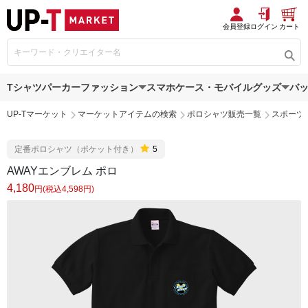
会員登録
ログイン
カート
Tシャツ
パーカー
ファッション
スマホケース・モバイルグッズ
バ
UP-Tマーケット
マーケットアイテムの検索
ポロシャツ販売一覧
スポーツ
定番ポロシャツ（ポケット付き）
5
AWAYエンブレム ポロ
4,180
円(税込4,598円)