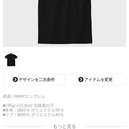
デザインを二次創作
アイテムを変更
表面 / AWAYエンブレム
■195g/㎡(5.8oz) 交織鹿の子
■本体：綿65％ ポリエステル35％
■リブ：綿60％ ポリエステル40％
※ホワイトのみ綿糸縫製
もっと見る