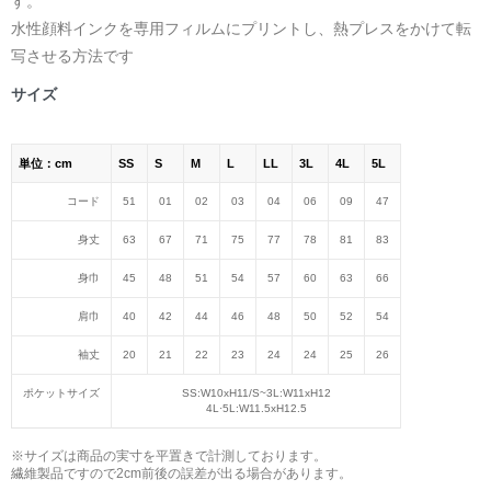
す。
水性顔料インクを専用フィルムにプリントし、熱プレスをかけて転
写させる方法です
サイズ
単位：cm
SS
S
M
L
LL
3L
4L
5L
コード
51
01
02
03
04
06
09
47
身丈
63
67
71
75
77
78
81
83
身巾
45
48
51
54
57
60
63
66
肩巾
40
42
44
46
48
50
52
54
袖丈
20
21
22
23
24
24
25
26
ポケットサイズ
SS:W10хH11/S~3L:W11хH12
4L·5L:W11.5хH12.5
※サイズは商品の実寸を平置きで計測しております。
繊維製品ですので2cm前後の誤差が出る場合があります。