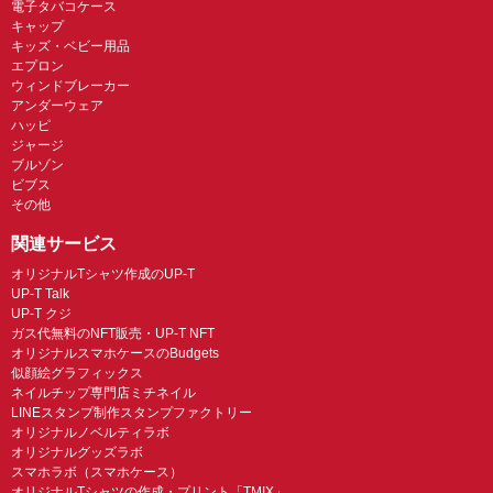
電子タバコケース
キャップ
キッズ・ベビー用品
エプロン
ウィンドブレーカー
アンダーウェア
ハッピ
ジャージ
ブルゾン
ビブス
その他
関連サービス
オリジナルTシャツ作成のUP-T
UP-T Talk
UP-T クジ
ガス代無料のNFT販売・UP-T NFT
オリジナルスマホケースのBudgets
似顔絵グラフィックス
ネイルチップ専門店ミチネイル
LINEスタンプ制作スタンプファクトリー
オリジナルノベルティラボ
オリジナルグッズラボ
スマホラボ（スマホケース）
オリジナルTシャツの作成・プリント「TMIX」