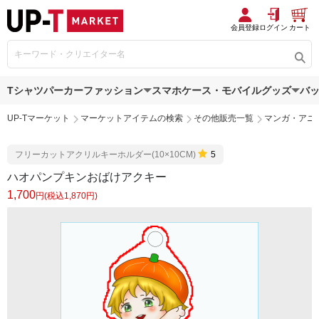
会員登録
ログイン
カート
Tシャツ
パーカー
ファッション
スマホケース・モバイルグッズ
バ
UP-Tマーケット
マーケットアイテムの検索
その他販売一覧
マンガ・アニ
フリーカットアクリルキーホルダー(10×10CM)
5
ハオパンプキンおばけアクキー
1,700
円(税込1,870円)