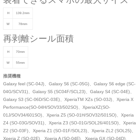
H
139.2mm
W
78mm
再剥離シール面積
H
70mm
W
55mm
推奨機種
Galaxy feel (SC-04J)、Galaxy S6 (SC-05G)、Galaxy S6 edge (SC-
04G/SCV31)、Galaxy S5 (SC04F/SCL23)、Galaxy S4 (SC-04E)、
Galaxy S3 (SC-06D/SC-03E)、XperiaTM XZs (SO-03J)、Xperia X
Performance(SO-04H/SOV33/502SO)、XperiaXZ(SO-
01J/SOV34/601SO)、Xperia Z5 (SO-01H/SOV32/501SO)、Xperia
Z4 (SO-03G/SOV31)、Xperia Z3 (SO-01G/SOL26/401SO)、Xperia
Z2 (SO-03F)、Xperia Z1 (SO-01F/SOL23)、Xperia ZL2 (SOL25)、
Xperia Z (SO-02E)、Xperia A (SO-04E)、Xperia GX (SO-04D)、