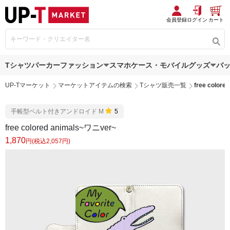
会員登録
ログイン
カート
Tシャツ
パーカー
ファッション
スマホケース・モバイルグッズ
バ
UP-Tマーケット
マーケットアイテムの検索
Tシャツ販売一覧
free color
手帳型ベルト付きアンドロイド M
5
free colored animals~ワニver~
1,870
円(税込2,057円)