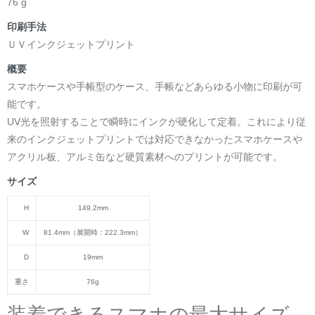
76 g
印刷手法
ＵＶインクジェットプリント
概要
スマホケースや手帳型のケース、手帳などあらゆる小物に印刷が可
能です。
UV光を照射することで瞬時にインクが硬化して定着。これにより従
来のインクジェットプリントでは対応できなかったスマホケースや
アクリル板、アルミ缶など硬質素材へのプリントが可能です。
サイズ
H
149.2mm
W
81.4mm（展開時：222.3mm）
D
19mm
重さ
76g
装着できるスマホの最大サイズ