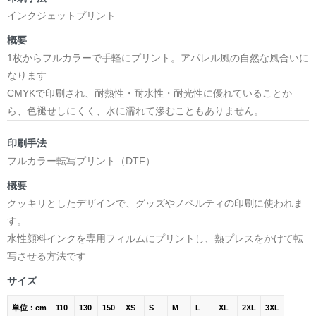
インクジェットプリント
概要
1枚からフルカラーで手軽にプリント。アパレル風の自然な風合いに
なります
CMYKで印刷され、耐熱性・耐水性・耐光性に優れていることか
ら、色褪せしにくく、水に濡れて滲むこともありません。
印刷手法
フルカラー転写プリント（DTF）
概要
クッキリとしたデザインで、グッズやノベルティの印刷に使われま
す。
水性顔料インクを専用フィルムにプリントし、熱プレスをかけて転
写させる方法です
サイズ
単位：cm
110
130
150
XS
S
M
L
XL
2XL
3XL