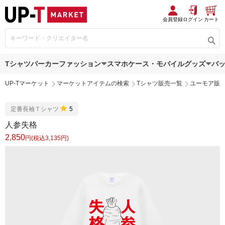
会員登録
ログイン
カート
Tシャツ
パーカー
ファッション
スマホケース・モバイルグッズ
バ
UP-Tマーケット
マーケットアイテムの検索
Tシャツ販売一覧
ユーモア販
定番長袖Ｔシャツ
5
人参失格
2,850
円(税込3,135円)