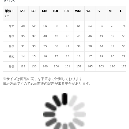
単位：
120
130
140
150
160
WM
WL
S
M
L
cm
身丈
48
52
56
60
63
61
64
66
70
74
身巾
35
37
40
43
46
43
46
49
52
55
肩巾
31
33
35
38
41
36
38
44
47
50
袖丈
14
15
16
17
18
16
17
19
20
22
身長
118
130
140
150
161
157
165
163
170
179
※サイズは商品の実寸を平置きで計測しております。
繊維製品ですので2cm前後の誤差が出る場合があります。