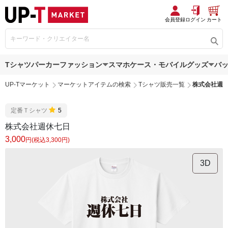
会員登録
ログイン
カート
Tシャツ
パーカー
ファッション
スマホケース・モバイルグッズ
バ
UP-Tマーケット
マーケットアイテムの検索
Tシャツ販売一覧
株式会社週
定番Ｔシャツ
5
株式会社週休七日
3,000
円(税込3,300円)
3D