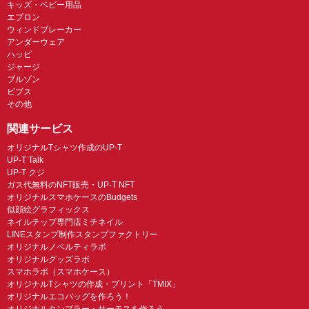
キッズ・ベビー用品
エプロン
ウィンドブレーカー
アンダーウェア
ハッピ
ジャージ
ブルゾン
ビブス
その他
関連サービス
オリジナルTシャツ作成のUP-T
UP-T Talk
UP-T クジ
ガス代無料のNFT販売・UP-T NFT
オリジナルスマホケースのBudgets
似顔絵グラフィックス
ネイルチップ専門店ミチネイル
LINEスタンプ制作スタンプファクトリー
オリジナルノベルティラボ
オリジナルグッズラボ
スマホラボ（スマホケース）
オリジナルTシャツの作成・プリント「TMIX」
オリジナルエコバッグを作ろう！
オリジナルタンブラー・サーモスを作ろう