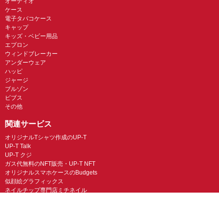
オーディオ
ケース
電子タバコケース
キャップ
キッズ・ベビー用品
エプロン
ウィンドブレーカー
アンダーウェア
ハッピ
ジャージ
ブルゾン
ビブス
その他
関連サービス
オリジナルTシャツ作成のUP-T
UP-T Talk
UP-T クジ
ガス代無料のNFT販売・UP-T NFT
オリジナルスマホケースのBudgets
似顔絵グラフィックス
ネイルチップ専門店ミチネイル
LINEスタンプ制作スタンプファクトリー
オリジナルノベルティラボ
オリジナルグッズラボ