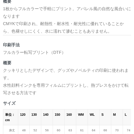
概要
1枚からフルカラーで手軽にプリント。アパレル風の自然な風合いに
なります
CMYKで印刷され、耐熱性・耐水性・耐光性に優れていることか
ら、色褪せしにくく、水に濡れて滲むこともありません。
印刷手法
フルカラー転写プリント（DTF）
概要
クッキリとしたデザインで、グッズやノベルティの印刷に使われま
す。
水性顔料インクを専用フィルムにプリントし、熱プレスをかけて転
写させる方法です
サイズ
単位：
120
130
140
150
160
WM
WL
S
M
L
cm
身丈
48
52
56
60
63
61
64
66
70
74