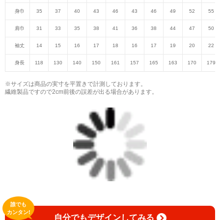
身巾
35
37
40
43
46
43
46
49
52
55
肩巾
31
33
35
38
41
36
38
44
47
50
袖丈
14
15
16
17
18
16
17
19
20
22
身長
118
130
140
150
161
157
165
163
170
179
※サイズは商品の実寸を平置きで計測しております。
繊維製品ですので2cm前後の誤差が出る場合があります。
誰でも
カンタン!
自分でもデザインしてみる