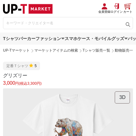
会員登録
ログイン
カート
Tシャツ
パーカー
ファッション
スマホケース・モバイルグッズ
バ
UP-Tマーケット
マーケットアイテムの検索
Tシャツ販売一覧
動物販売一
定番Ｔシャツ
5
グリズリー
3,000
円(税込3,300円)
3D