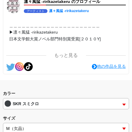
凛々風猛 -ririkazetakeru のプロフィール
第1作品:日本語版 ASIN:B078LJFK97
https://amzn.asia/d/ipdf8cX
#小説 #ロードムービー系 #ミュージカル調
凛々風猛 -ririkazetakeru
アーティスト
▶︎LOST -the star without a place
1stWork:EnglishEdition
＿＿＿＿＿＿＿＿＿＿＿＿＿＿＿＿＿＿＿＿＿＿
ASIN: B08NJGYHX2
▶︎凛々風猛 -ririkazetakeru
https://amzn.asia/d/1nwVIb6
日本文学館大賞ノベル部門特別賞受賞[２０１０Y]
＿＿＿＿＿＿＿＿＿＿＿＿＿＿＿＿＿＿＿＿＿＿
▶︎刺すように 燃えるような眼差しは
第2作品:日本語版
もっと見る
ASIN:B07CWC27MB
https://amzn.asia/d/7GbUq3Z
<作品情報:配信中.> -Thank you for your time.
他の作品を見る
▶︎burning gaze like a sting
＿＿＿＿＿＿＿＿＿＿＿＿＿＿＿＿＿＿＿＿＿＿
2ndWork:EnglishEdition
▶︎弛まぬ言霊
ASIN: B092LZVKD4
[通常版:ロードムービー系ミュージカル小説のみ.]
https://amzn.asia/d/eLvAyy5
＜著者 : 作詞＞ 凛々風 猛 -リリカゼタケル
カラー
日本語版: https://amzn.asia/d/ipdf8cX
▶︎求めない惑星 -New!!-
SKR スミクロ
第2作品:小説/絵本版
英語版: https://amzn.asia/d/1nwVIb6
ASIN: B0D2VSHMZ6
＿＿＿＿＿＿＿＿＿＿＿＿＿＿＿＿＿＿＿＿＿＿
https://amzn.asia/d/d7stkOV
サイズ
▶︎弛まぬ言霊[+挿画50作品版]
▶︎The planet doesn't want it. -New!!-
＜小説+作詞20曲+挿画50作品>
2ndWork:Picturebook :EnglishEdition