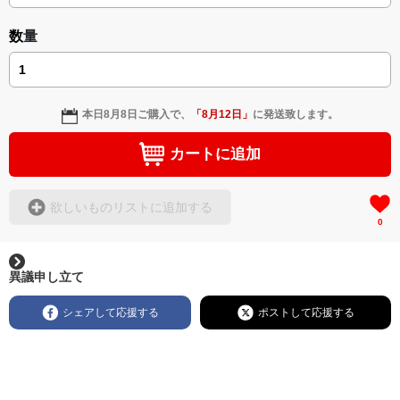
ASIN: B0DDGXTY57
＜著者: 作詞/挿画作成＞ 凛々風 猛 -リリカゼタケル
https://amzn.asia/d/8u7Cebe
日本語版: https://amzn.asia/d/3czgKs8
☆The illustrations are created using a fluctuation version.
数量
英語版: https://amzn.asia/d/bpIME7s
▶︎弛まぬ言霊 <+挿画/スケッチ&塗り絵ver.版>
-ロードムービー系ミュージカル小説 +作詞20曲
本日
8月8日
ご購入で、
「
8月12日
」
に発送致します。
+挿画スケッチスタイル&塗り絵バージョン-
＜著者/小説:作詞:挿画作成＞
カートに追加
凛々風 猛-リリカゼタケル
https://amzn.asia/d/0cLT3VyF
欲しいものリストに追加する
0
<作品情報:配信中.> -Thank you for your time.
＿＿＿＿＿＿＿＿＿＿＿＿＿＿＿＿＿＿＿＿＿＿
▶︎刺すように燃えるような眼差しは
異議申し立て
[第2作品: 通常版.小説のみ.]
＜著者＞ 凛々風 猛 -リリカゼタケル
シェアして応援する
ポストして応援する
日本語版: https://amzn.asia/d/7GbUq3Z
英語版: https://amzn.asia/d/eLvAyy5
＿＿＿＿＿＿＿＿＿＿＿＿＿＿＿＿＿＿＿＿＿＿
▶︎求めない惑星 [小説/絵本版]