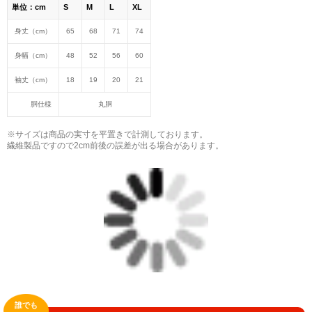
単位：cm
S
M
L
XL
小説 [刺すように燃えるような眼差しは] -Version2.
身丈（cm）
65
68
71
74
挿画&グッズカタログ <デザイン画集:BEST版>
身幅（cm）
48
52
56
60
＜著者:絵本/挿画作成＞ 凛々風 猛 -リリカゼタケル
日本語版: https://amzn.asia/d/hMo8oB0
袖丈（cm）
18
19
20
21
胴仕様
丸胴
▶︎小説 [刺すように燃えるような眼差しは]
-Comics Style Version.
※サイズは商品の実寸を平置きで計測しております。
挿画&グッズカタログ <デザイン画集:BEST版>
繊維製品ですので2cm前後の誤差が出る場合があります。
＜著者/絵本:挿画作成＞ 凛々風 猛 -リリカゼタケル
日本語版: https://amzn.asia/d/gPVyU1t
＿＿＿＿＿＿＿＿＿＿＿＿＿＿＿＿＿＿＿＿＿＿
▶︎SUZURI https://suzuri.jp/ririkazetakeru
▶︎UP-T up-t.jp/creator/66b9c067ae64e
▶︎GICLEEPOD
https://gicleepod.com/store/artist-ririkazetakeru
誰でも