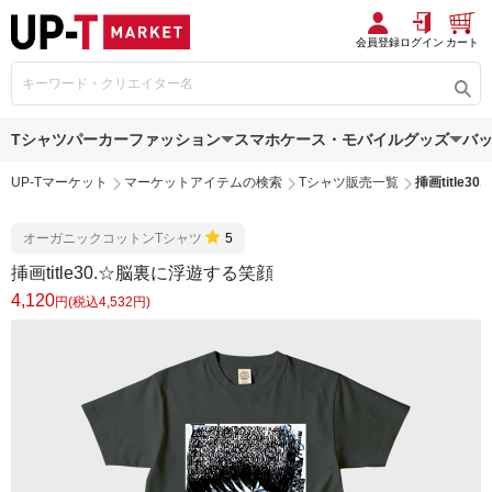
会員登録
ログイン
カート
Tシャツ
パーカー
ファッション
スマホケース・モバイルグッズ
バ
UP-Tマーケット
マーケットアイテムの検索
Tシャツ販売一覧
挿画title
オーガニックコットンTシャツ
5
挿画title30.☆脳裏に浮遊する笑顔
4,120
円(税込4,532円)