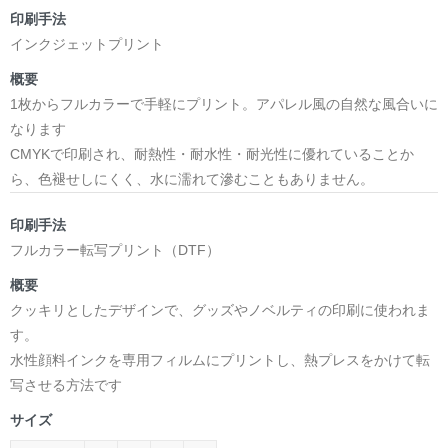
日本語版: https://amzn.asia/d/1pxD3g4
印刷手法
インクジェットプリント
小説 [弛まぬ言霊] 挿画&グッズカタログ
<デザイン画集:Comics Style Version.>
概要
＜著者:挿画作成＞ 凛々風 猛 -リリカゼタケル
1枚からフルカラーで手軽にプリント。アパレル風の自然な風合いに
日本語版: https://amzn.asia/d/fxD6D5U
なります
CMYKで印刷され、耐熱性・耐水性・耐光性に優れていることか
小説 [弛まぬ言霊] <挿画:スケッチ&塗り絵ver.>
ら、色褪せしにくく、水に濡れて滲むこともありません。
-挿画デザイン画集&グッズカタログ-
＜著者/小説:作詞:挿画作成＞
印刷手法
凛々風 猛-リリカゼタケル
フルカラー転写プリント（DTF）
https://amzn.asia/d/0dgbLm4e
概要
クッキリとしたデザインで、グッズやノベルティの印刷に使われま
<デザイン画集&グッズカタログ>
す。
＿＿＿＿＿＿＿＿＿＿＿＿＿＿＿＿＿＿＿＿＿＿
水性顔料インクを専用フィルムにプリントし、熱プレスをかけて転
小説 [刺すように燃えるような眼差しは] -Version1.
写させる方法です
挿画&グッズカタログ <デザイン画集:BEST版>
サイズ
＜著者:挿画作成＞ 凛々風 猛 -リリカゼタケル
日本語版: https://amzn.asia/d/fMWTZVg