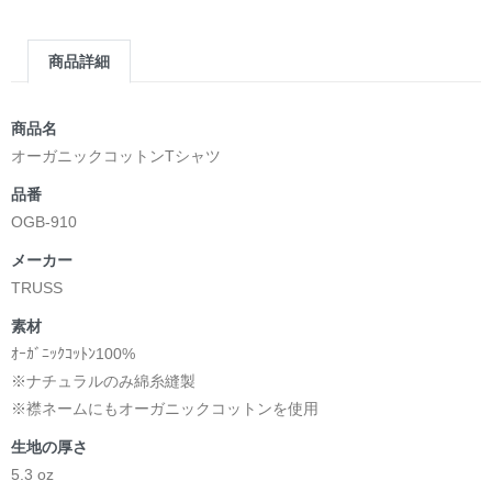
第2作品の章: “刺すように燃えるような眼差しは”部分
[主人公である小説家の遺作]を絵本化。
商品詳細
＜小説/絵本版＞ 凛々風猛 -ririkazetakeru
日本語版: https://amzn.asia/d/d7stkOV
英語版: https://amzn.asia/d/8u7Cebe
商品名
＿＿＿＿＿＿＿＿＿＿＿＿＿＿＿＿＿＿＿＿＿＿
オーガニックコットンTシャツ
▶︎刺すように燃えるような眼差しは [+挿画51作品版]
品番
＜著者: 絵本/挿画作成＞ 凛々風 猛 -リリカゼタケル
OGB-910
日本語版: https://amzn.asia/d/8oNk92Q
英語版: https://amzn.asia/d/gDGn5nK
メーカー
TRUSS
素材
<デザイン画集&グッズカタログ>
ｵｰｶﾞﾆｯｸｺｯﾄﾝ100%
＿＿＿＿＿＿＿＿＿＿＿＿＿＿＿＿＿＿＿＿＿＿
※ナチュラルのみ綿糸縫製
小説 [弛まぬ言霊]
※襟ネームにもオーガニックコットンを使用
挿画&グッズカタログ <デザイン画集:BEST版>
生地の厚さ
＜著者:作詞/挿画作成＞ 凛々風 猛 -リリカゼタケル
5.3 oz
☆本作品内で表現されている作詞20曲も掲載.