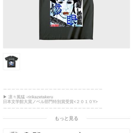
＿＿＿＿＿＿＿＿＿＿＿＿＿＿＿＿＿＿＿＿＿＿＿＿
▶︎ 凛々風猛 -ririkazetakeru
日本文学館大賞ノベル部門特別賞受賞<２０１０Y>
＿＿＿＿＿＿＿＿＿＿＿＿＿＿＿＿＿＿＿＿＿＿＿＿
もっと見る
<作品情報> -Thank you for your time.
▶︎弛まぬ言霊