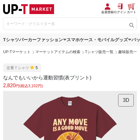
会員登録
ログイン
カート
Tシャツ
パーカー
ファッション
スマホケース・モバイルグッズ
バ
UP-Tマーケット
マーケットアイテムの検索
Tシャツ販売一覧
趣味販売一
定番Ｔシャツ
5
なんでもいいから運動習慣(表プリント)
2,820
円(税込3,102円)
3D