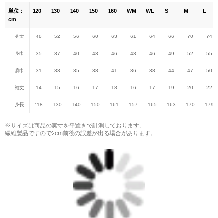
単位：
120
130
140
150
160
WM
WL
S
M
L
cm
身丈
48
52
56
60
63
61
64
66
70
74
身巾
35
37
40
43
46
43
46
49
52
55
肩巾
31
33
35
38
41
36
38
44
47
50
袖丈
14
15
16
17
18
16
17
19
20
22
身長
118
130
140
150
161
157
165
163
170
179
※サイズは商品の実寸を平置きで計測しております。
繊維製品ですので2cm前後の誤差が出る場合があります。