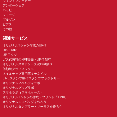
ウィンドブレーカー
アンダーウェア
ハッピ
ジャージ
ブルゾン
ビブス
その他
関連サービス
オリジナルTシャツ作成のUP-T
UP-T Talk
UP-T クジ
ガス代無料のNFT販売・UP-T NFT
オリジナルスマホケースのBudgets
似顔絵グラフィックス
ネイルチップ専門店ミチネイル
LINEスタンプ制作スタンプファクトリー
オリジナルノベルティラボ
オリジナルグッズラボ
スマホラボ（スマホケース）
オリジナルTシャツの作成・プリント「TMIX」
オリジナルエコバッグを作ろう！
オリジナルタンブラー・サーモスを作ろう