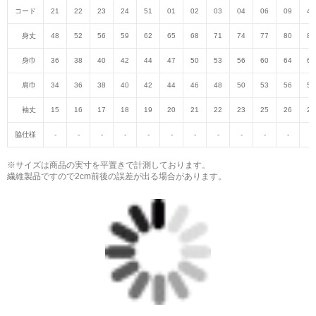
コード
21
22
23
24
51
01
02
03
04
06
09
47
身丈
48
52
56
59
62
65
68
71
74
77
80
82
身巾
36
38
40
42
44
47
50
53
56
60
64
68
肩巾
34
36
38
40
42
44
46
48
50
53
56
59
袖丈
15
16
17
18
19
20
21
22
23
25
26
27
脇仕様
-
-
-
-
-
-
-
-
-
-
-
-
※サイズは商品の実寸を平置きで計測しております。
繊維製品ですので2cm前後の誤差が出る場合があります。