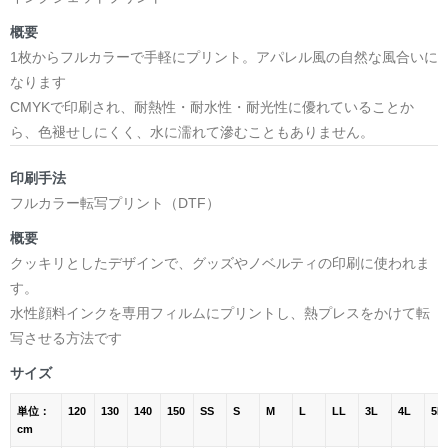
概要
1枚からフルカラーで手軽にプリント。アパレル風の自然な風合いに
なります
CMYKで印刷され、耐熱性・耐水性・耐光性に優れていることか
ら、色褪せしにくく、水に濡れて滲むこともありません。
印刷手法
フルカラー転写プリント（DTF）
概要
クッキリとしたデザインで、グッズやノベルティの印刷に使われま
す。
水性顔料インクを専用フィルムにプリントし、熱プレスをかけて転
写させる方法です
サイズ
単位：
120
130
140
150
SS
S
M
L
LL
3L
4L
5L
cm