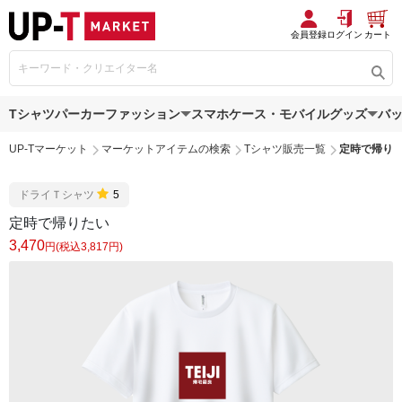
会員登録
ログイン
カート
Tシャツ
パーカー
ファッション
スマホケース・モバイルグッズ
バ
UP-Tマーケット
マーケットアイテムの検索
Tシャツ販売一覧
定時で帰り
ドライＴシャツ
5
定時で帰りたい
3,470
円(税込3,817円)