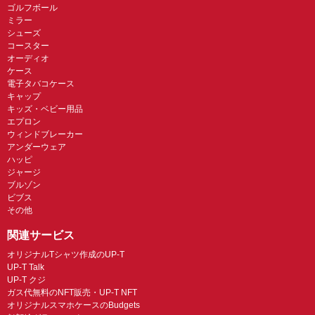
ゴルフボール
ミラー
シューズ
コースター
オーディオ
ケース
電子タバコケース
キャップ
キッズ・ベビー用品
エプロン
ウィンドブレーカー
アンダーウェア
ハッピ
ジャージ
ブルゾン
ビブス
その他
関連サービス
オリジナルTシャツ作成のUP-T
UP-T Talk
UP-T クジ
ガス代無料のNFT販売・UP-T NFT
オリジナルスマホケースのBudgets