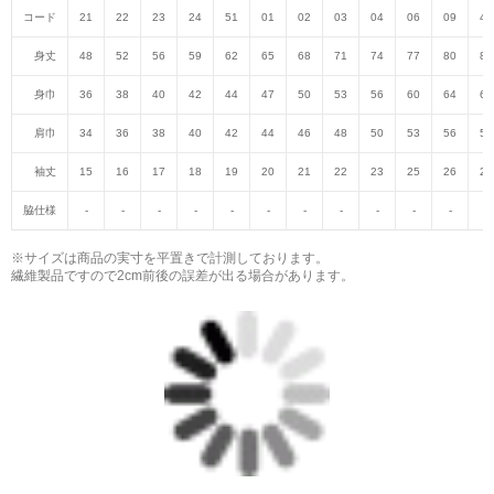
コード
21
22
23
24
51
01
02
03
04
06
09
47
身丈
48
52
56
59
62
65
68
71
74
77
80
82
身巾
36
38
40
42
44
47
50
53
56
60
64
68
肩巾
34
36
38
40
42
44
46
48
50
53
56
59
袖丈
15
16
17
18
19
20
21
22
23
25
26
27
脇仕様
-
-
-
-
-
-
-
-
-
-
-
-
※サイズは商品の実寸を平置きで計測しております。
繊維製品ですので2cm前後の誤差が出る場合があります。