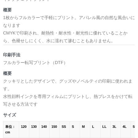
概要
1枚からフルカラーで手軽にプリント。アパレル風の自然な風合いに
なります
CMYKで印刷され、耐熱性・耐水性・耐光性に優れていることか
ら、色褪せしにくく、水に濡れて滲むこともありません。
印刷手法
フルカラー転写プリント（DTF）
概要
クッキリとしたデザインで、グッズやノベルティの印刷に使われま
す。
水性顔料インクを専用フィルムにプリントし、熱プレスをかけて転
写させる方法です
サイズ
単位：
120
130
140
150
SS
S
M
L
LL
3L
4L
5L
cm