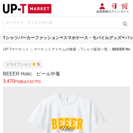
会員登録
ログイン
カート
Tシャツ
パーカー
ファッション
スマホケース・モバイルグッズ
バ
UP-Tマーケット
マーケットアイテムの検索
Tシャツ販売一覧
BEEER Ho
ドライＴシャツ
5
BEEER Holic ビール中毒
3,470
円(税込3,817円)