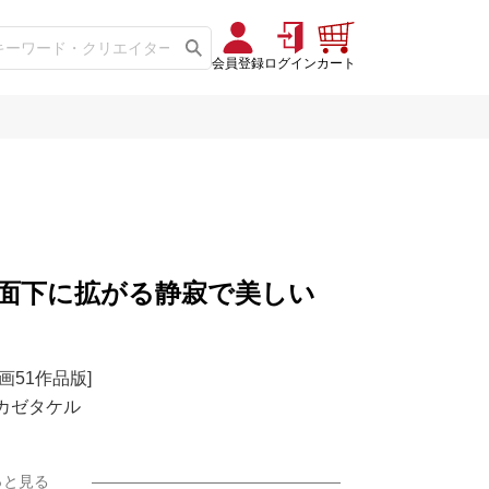
会員登録
ログイン
カート
間の水面下に拡がる静寂で美しい
画51作品版]
リカゼタケル
っと見る