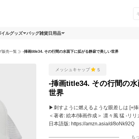
バイルグッズ
バッグ
雑貨日用品
プ販売一覧
-挿画title34. その行間の水面下に拡がる静寂で美しい世界
メッシュキャップ
5
-挿画title34. その行
世界
▶︎刺すように燃えるような眼差しは [+挿
＜著者: 絵本/挿画作成＞ 凛々風 猛 -リ
日本語版: https://amzn.asia/d/8oNk92Q
英語版: https://amzn.asia/d/gDGn5nK
も