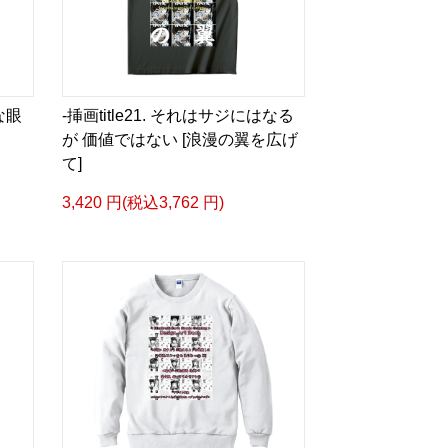
ia/d/hMo8oB0
るような眼差しは]
ザイン画集:BEST版>
な眼
-挿画title21. それはサジにはなる
凛々風 猛 -リリカゼタケル
が 価値ではない [浪漫の翼を広げ
て]
ia/d/gPVyU1t
3,420 円(税込3,762 円)
＿＿＿＿＿＿＿＿＿＿＿
p/ririkazetakeru
66b9c067ae64e
e/artist-ririkazetakeru