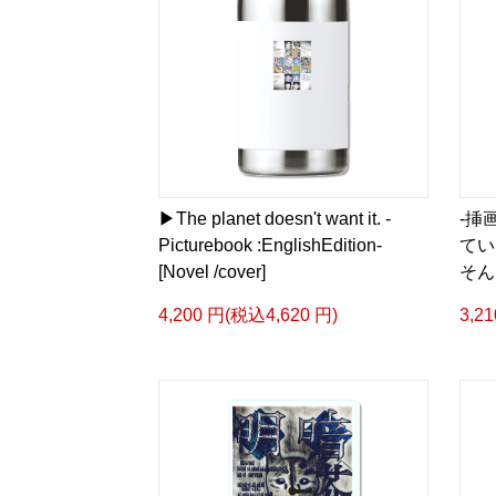
▶︎The planet doesn't want it. -
-挿画
Picturebook :EnglishEdition-
てい
[Novel /cover]
そん
4,200 円(税込4,620 円)
3,2