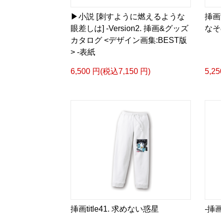
▶︎小説 [刺すように燃えるような
挿画
眼差しは] -Version2. 挿画&グッズ
なそ
カタログ <デザイン画集:BEST版
> -表紙
6,500 円(税込7,150 円)
5,2
挿画title41. 求めない惑星
-挿画