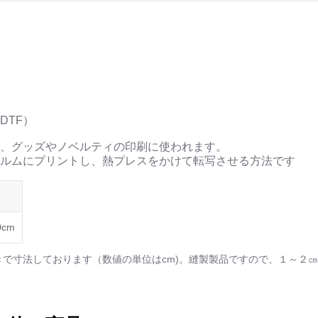
<作品情報:配信中.> -Thank y
＿＿＿＿＿＿＿＿＿＿＿
▶︎刺すように燃えるよ
[第2作品: 通常版.小説のみ
＜著者＞ 凛々風 猛 -リ
日本語版: https://amzn.as
英語版: https://amzn.asia
DTF）
＿＿＿＿＿＿＿＿＿＿＿
、グッズやノベルティの印刷に使われます。
▶︎求めない惑星 [小説/絵
ルムにプリントし、熱プレスをかけて転写させる方法です
第2作品の章: “刺すよ
[主人公である小説家の遺
＜小説/絵本版＞ 凛々風猛 -rir
日本語版: https://amzn.asi
0cm
英語版: https://amzn.asia
きで寸法しております（数値の単位はcm)。縫製製品ですので、１～２
＿＿＿＿＿＿＿＿＿＿＿
▶︎刺すように燃えるような
＜著者: 絵本/挿画作成＞
日本語版: https://amzn.as