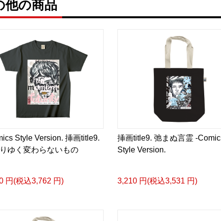
ruの他の商品
英語版: https://amzn.asi
<デザイン画集&グッズカ
＿＿＿＿＿＿＿＿＿＿＿
小説 [弛まぬ言霊]
挿画&グッズカタログ <デ
＜著者:作詞/挿画作成＞ 
☆本作品内で表現されてい
ics Style Version. 挿画title9.
挿画title9. 弛まぬ言霊 -Comic
日本語版: https://amzn.as
りゆく変わらないもの
Style Version.
小説 [弛まぬ言霊] 挿画
<デザイン画集:Comics Styl
20 円(税込3,762 円)
3,210 円(税込3,531 円)
＜著者:挿画作成＞ 凛々風
日本語版: https://amzn.as