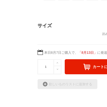
＜著者 : 作詞＞ 凛々風 
日本語版: https://amzn.asi
英語版: https://amzn.asia
＿＿＿＿＿＿＿＿＿＿＿
サイズ
▶︎弛まぬ言霊[+挿画50作
＜小説+作詞20曲+挿画5
＜著者: 作詞/挿画作成＞
日本語版: https://amzn.as
英語版: https://amzn.asia
本日
8月7日
ご購入で、
「
8月13日
」
に発
▶︎弛まぬ言霊 <+挿画/ス
カート
-ロードムービー系ミュー
+挿画スケッチスタイル&
＜著者/小説:作詞:挿画作
欲しいものリストに追加する
凛々風 猛-リリカゼタケ
https://amzn.asia/d/0cLT