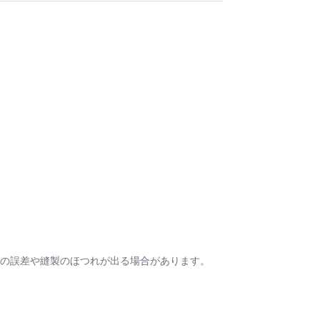
ou for your time.
＿＿＿＿＿＿＿＿＿＿＿
うな眼差しは
.]
リカゼタケル
ia/d/7GbUq3Z
/d/eLvAyy5
＿＿＿＿＿＿＿＿＿＿＿
本版]
うに燃えるような眼差しは”部分
作]を絵本化。
ikazetakeru
a/d/d7stkOV
/d/8u7Cebe
㎝の誤差や縫製のほつれが出る場合があります。
＿＿＿＿＿＿＿＿＿＿＿
眼差しは [+挿画51作品版]
 凛々風 猛 -リリカゼタケル
ia/d/8oNk92Q