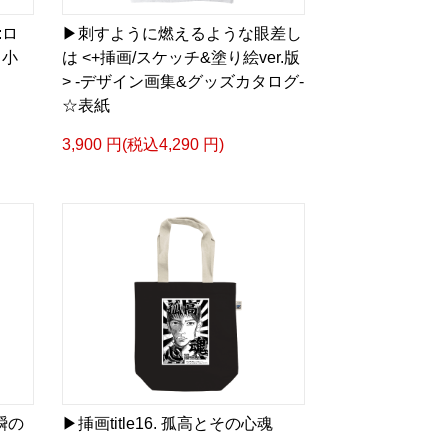
:ロ
▶︎刺すように燃えるような眼差し
 小
は <+挿画/スケッチ&塗り絵ver.版
> -デザイン画集&グッズカタログ-
☆表紙
3,900 円(税込4,290 円)
一瞬の
▶︎挿画title16. 孤高とその心魂