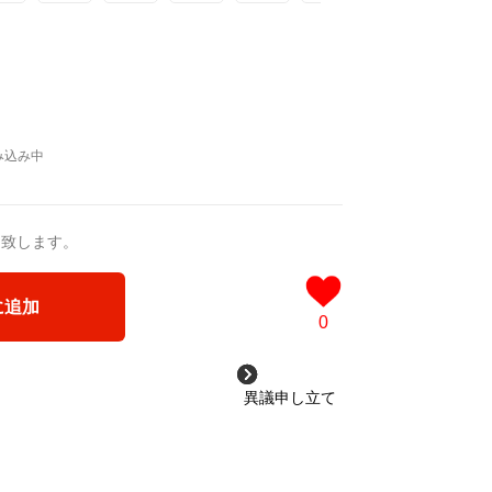
猛 -リリカゼタケル
a/d/ipdf8cX
/d/1nwVIb6
＿＿＿＿＿＿＿＿＿＿＿
品版]
0作品>
 凛々風 猛 -リリカゼタケル
ia/d/3czgKs8
/d/bpIME7s
送致します。
ケッチ&塗り絵ver.版>
に追加
ジカル小説 +作詞20曲
0
塗り絵バージョン-
成＞
異議申し立て
ル
3VyF