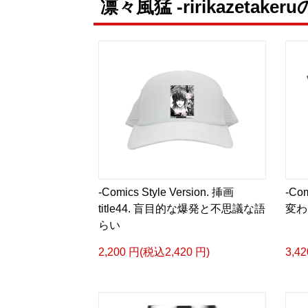
凛々風猛 -ririkazetake
-Comics Style Version. 挿画
-Com
title44. 盲目的な爆発と不思議な語
変わ
らい
2,200 円(税込2,420 円)
3,4