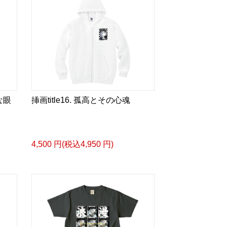
スケッチ&塗り絵ver.>
ズカタログ-
成＞
ル
bLm4e
な眼
タログ>
挿画title16. 孤高とその心魂
＿＿＿＿＿＿＿＿＿＿＿
眼差しは] -Version1.
ザイン画集:BEST版>
4,500 円(税込4,950 円)
 猛 -リリカゼタケル
ia/d/fMWTZVg
眼差しは] -Version2.
ザイン画集:BEST版>
凛々風 猛 -リリカゼタケル