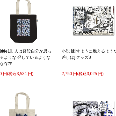
小説 [弛まぬ言霊] <挿画:
-挿画デザイン画集&グッ
＜著者/小説:作詞:挿画作
凛々風 猛-リリカゼタケ
https://amzn.asia/d/0dg
title10. 人は普段自分が思っ
小説 [刺すように燃えるよう
<デザイン画集&グッズカ
るような 発しているような
差しは] グッズ8
＿＿＿＿＿＿＿＿＿＿＿
な存在
小説 [刺すように燃えるような
挿画&グッズカタログ <デ
10 円(税込3,531 円)
2,750 円(税込3,025 円)
＜著者:挿画作成＞ 凛々風
日本語版: https://amzn.as
小説 [刺すように燃えるような
挿画&グッズカタログ <デ
＜著者:絵本/挿画作成＞ 