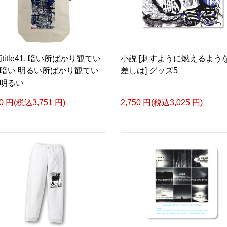
日本語版: https://amzn.as
▶︎小説 [刺すように燃え
-Comics Style Version.
挿画&グッズカタログ <デ
title41. 暗い所ばかり観てい
小説 [刺すように燃えるよう
暗い 明るい所ばかり観てい
差しは] グッズ5
＜著者/絵本:挿画作成＞ 
明るい
日本語版: https://amzn.as
10 円(税込3,751 円)
2,750 円(税込3,025 円)
<merchandise shop>
＿＿＿＿＿＿＿＿＿＿＿
▶︎SUZURI https://suzuri.j
▶︎UP-T up-t.jp/creator/
▶︎GICLEEPOD
https://gicleepod.com/stor