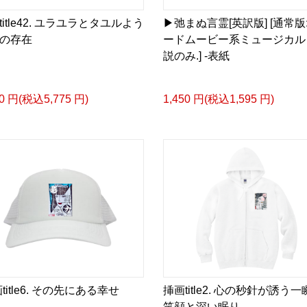
title42. ユラユラとタユルよう
▶︎弛まぬ言霊[英訳版] [通常版
の存在
ードムービー系ミュージカル
説のみ.] -表紙
50 円(税込5,775 円)
1,450 円(税込1,595 円)
title6. その先にある幸せ
挿画title2. 心の秒針が誘う
笑顔と深い眠り