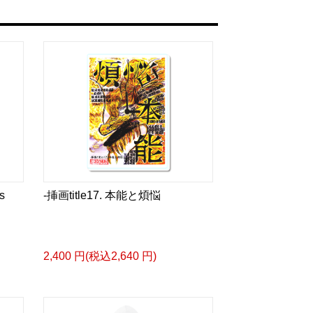
a/d/gDGn5nK
タログ>
＿＿＿＿＿＿＿＿＿＿＿
ザイン画集:BEST版>
凛々風 猛 -リリカゼタケル
る作詞20曲も掲載.
s
-挿画title17. 本能と煩悩
ia/d/1pxD3g4
&グッズカタログ
e Version.>
2,400 円(税込2,640 円)
 猛 -リリカゼタケル
ia/d/fxD6D5U