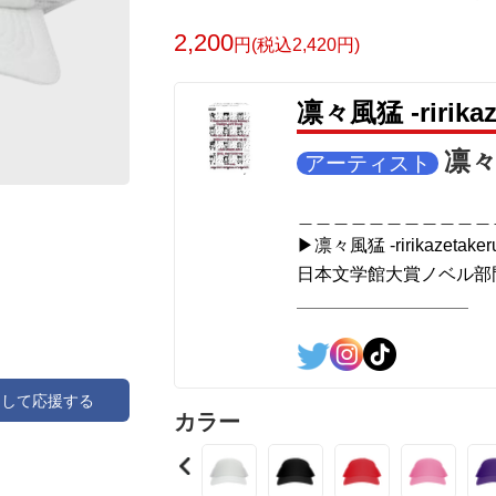
2,200
円(税込2,420円)
凛々風猛 -ririk
凛々風
アーティスト
＿＿＿＿＿＿＿＿＿＿＿
▶︎凛々風猛 -ririkazetaker
日本文学館大賞ノベル部門
＿＿＿＿＿＿＿＿＿＿＿
<作品情報:配信中.> -Thank y
アして応援する
＿＿＿＿＿＿＿＿＿＿＿
カラー
▶︎弛まぬ言霊
[通常版:ロードムービー