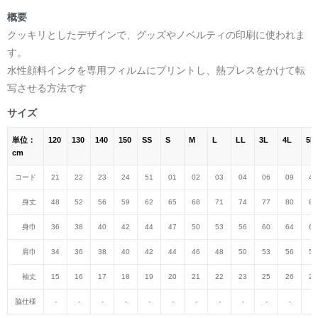
概要
クッキリとしたデザインで、グッズやノベルティの印刷に使われま
す。
水性顔料インクを専用フィルムにプリントし、熱プレスをかけて転
写させる方法です
サイズ
単位：
120
130
140
150
SS
S
M
L
LL
3L
4L
5L
cm
コード
21
22
23
24
51
01
02
03
04
06
09
47
身丈
48
52
56
59
62
65
68
71
74
77
80
82
身巾
36
38
40
42
44
47
50
53
56
60
64
68
肩巾
34
36
38
40
42
44
46
48
50
53
56
59
袖丈
15
16
17
18
19
20
21
22
23
25
26
27
脇仕様
-
-
-
-
-
-
-
-
-
-
-
-