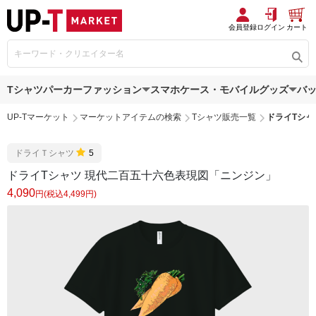
会員登録
ログイン
カート
Tシャツ
パーカー
ファッション
スマホケース・モバイルグッズ
バ
UP-Tマーケット
マーケットアイテムの検索
Tシャツ販売一覧
ドライTシャ
ドライＴシャツ
5
ドライTシャツ 現代二百五十六色表現図「ニンジン」
4,090
円(税込4,499円)