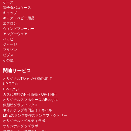
ケース
電子タバコケース
キャップ
キッズ・ベビー用品
エプロン
ウィンドブレーカー
アンダーウェア
ハッピ
ジャージ
ブルゾン
ビブス
その他
関連サービス
オリジナルTシャツ作成のUP-T
UP-T Talk
UP-T クジ
ガス代無料のNFT販売・UP-T NFT
オリジナルスマホケースのBudgets
似顔絵グラフィックス
ネイルチップ専門店ミチネイル
LINEスタンプ制作スタンプファクトリー
オリジナルノベルティラボ
オリジナルグッズラボ