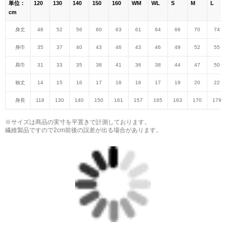
単位：
120
130
140
150
160
WM
WL
S
M
L
cm
身丈
48
52
56
60
63
61
64
66
70
74
身巾
35
37
40
43
46
43
46
49
52
55
肩巾
31
33
35
38
41
36
38
44
47
50
袖丈
14
15
16
17
18
16
17
19
20
22
身長
118
130
140
150
161
157
165
163
170
179
※サイズは商品の実寸を平置きで計測しております。
繊維製品ですので2cm前後の誤差が出る場合があります。