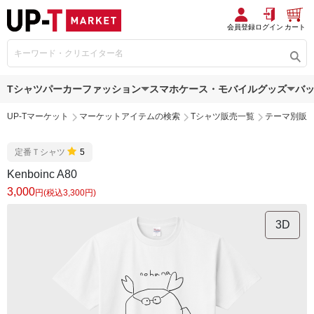
会員登録
ログイン
カート
Tシャツ
パーカー
ファッション
スマホケース・モバイルグッズ
バ
UP-Tマーケット
マーケットアイテムの検索
Tシャツ販売一覧
テーマ別販
定番Ｔシャツ
5
Kenboinc A80
3,000
円(税込3,300円)
3D