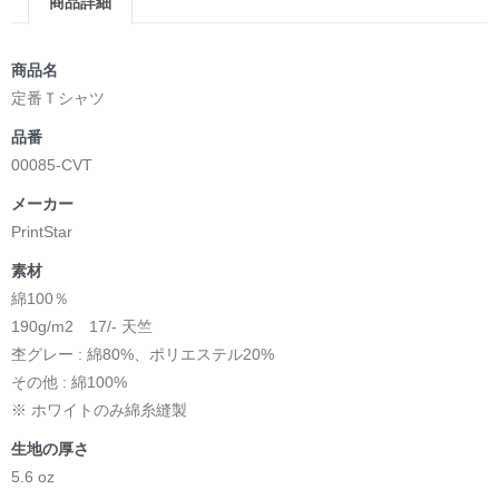
商品詳細
商品名
定番Ｔシャツ
品番
00085-CVT
メーカー
PrintStar
素材
綿100％
190g/m2 17/- 天竺
杢グレー : 綿80%、ポリエステル20%
その他 : 綿100%
※ ホワイトのみ綿糸縫製
生地の厚さ
5.6 oz