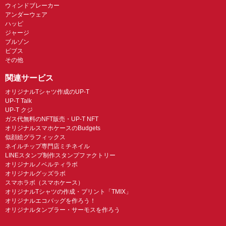
ウィンドブレーカー
アンダーウェア
ハッピ
ジャージ
ブルゾン
ビブス
その他
関連サービス
オリジナルTシャツ作成のUP-T
UP-T Talk
UP-T クジ
ガス代無料のNFT販売・UP-T NFT
オリジナルスマホケースのBudgets
似顔絵グラフィックス
ネイルチップ専門店ミチネイル
LINEスタンプ制作スタンプファクトリー
オリジナルノベルティラボ
オリジナルグッズラボ
スマホラボ（スマホケース）
オリジナルTシャツの作成・プリント「TMIX」
オリジナルエコバッグを作ろう！
オリジナルタンブラー・サーモスを作ろう