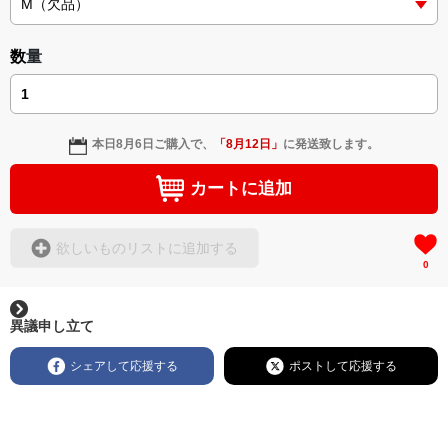
＜著者: 作詞/挿画作成＞ 凛々風 猛 -リリカゼタケル
日本語版: https://amzn.asia/d/3czgKs8
数量
英語版: https://amzn.asia/d/bpIME7s
▶︎弛まぬ言霊 <+挿画/スケッチ&塗り絵ver.版>
-ロードムービー系ミュージカル小説 +作詞20曲
本日
8月6日
ご購入で、
「
8月12日
」
に発送致します。
+挿画スケッチスタイル&塗り絵バージョン-
＜著者/小説:作詞:挿画作成＞
カートに追加
凛々風 猛-リリカゼタケル
https://amzn.asia/d/0cLT3VyF
欲しいものリストに追加する
0
<作品情報:配信中.> -Thank you for your time.
＿＿＿＿＿＿＿＿＿＿＿＿＿＿＿＿＿＿＿＿＿＿
▶︎刺すように燃えるような眼差しは
異議申し立て
[第2作品: 通常版.小説のみ.]
＜著者＞ 凛々風 猛 -リリカゼタケル
シェアして応援する
ポストして応援する
日本語版: https://amzn.asia/d/7GbUq3Z
英語版: https://amzn.asia/d/eLvAyy5
＿＿＿＿＿＿＿＿＿＿＿＿＿＿＿＿＿＿＿＿＿＿