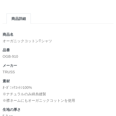
▶︎求めない惑星 [小説/絵本版]
第2作品の章: “刺すように燃えるような眼差しは”部分
[主人公である小説家の遺作]を絵本化。
商品詳細
＜小説/絵本版＞ 凛々風猛 -ririkazetakeru
日本語版: https://amzn.asia/d/d7stkOV
英語版: https://amzn.asia/d/8u7Cebe
商品名
＿＿＿＿＿＿＿＿＿＿＿＿＿＿＿＿＿＿＿＿＿＿
オーガニックコットンTシャツ
▶︎刺すように燃えるような眼差しは [+挿画51作品版]
品番
＜著者: 絵本/挿画作成＞ 凛々風 猛 -リリカゼタケル
OGB-910
日本語版: https://amzn.asia/d/8oNk92Q
英語版: https://amzn.asia/d/gDGn5nK
メーカー
TRUSS
素材
<デザイン画集&グッズカタログ>
ｵｰｶﾞﾆｯｸｺｯﾄﾝ100%
＿＿＿＿＿＿＿＿＿＿＿＿＿＿＿＿＿＿＿＿＿＿
※ナチュラルのみ綿糸縫製
小説 [弛まぬ言霊]
※襟ネームにもオーガニックコットンを使用
挿画&グッズカタログ <デザイン画集:BEST版>
生地の厚さ
＜著者:作詞/挿画作成＞ 凛々風 猛 -リリカゼタケル
5.3 oz
☆本作品内で表現されている作詞20曲も掲載.