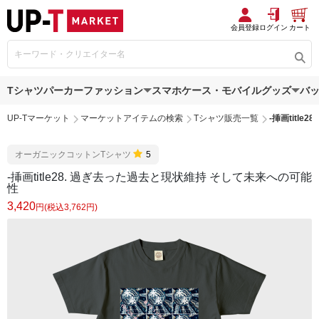
会員登録
ログイン
カート
Tシャツ
パーカー
ファッション
スマホケース・モバイルグッズ
バ
UP-Tマーケット
マーケットアイテムの検索
Tシャツ販売一覧
-挿画titl
オーガニックコットンTシャツ
5
-挿画title28. 過ぎ去った過去と現状維持 そして未来への可能
性
3,420
円(税込3,762円)