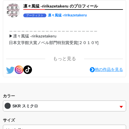
＿＿＿＿＿＿＿＿＿＿＿＿＿＿＿＿＿＿＿＿＿＿＿
凛々風猛 -ririkazetakeru のプロフィール
▶︎求めない惑星 [小説/ #絵本 版]
第2作品の章: “刺すように燃えるような眼差しは”部分[主人公である
小説家の遺作]を絵本化。
凛々風猛 -ririkazetakeru
アーティスト
＜小説/絵本版＞ 凛々風猛 -ririkazetakeru
日本語版: https://amzn.asia/d/d7stkOV
英語版: https://amzn.asia/d/8u7Cebe
＿＿＿＿＿＿＿＿＿＿＿＿＿＿＿＿＿＿＿＿＿＿
＿＿＿＿＿＿＿＿＿＿＿＿＿＿＿＿＿＿＿＿＿＿＿
▶︎凛々風猛 -ririkazetakeru
＿＿＿＿＿＿＿＿＿＿＿＿＿＿＿＿＿＿＿＿＿＿＿
日本文学館大賞ノベル部門特別賞受賞[２０１０Y]
▶︎刺すように燃えるような眼差しは [+挿画51作品版]
＜著者: 絵本/ #挿画 作成＞ 凛々風 猛 -リリカゼタケル
＿＿＿＿＿＿＿＿＿＿＿＿＿＿＿＿＿＿＿＿＿＿
日本語版: https://amzn.asia/d/8oNk92Q
英語版: https://amzn.asia/d/gDGn5nK
もっと見る
<#グッズ シリーズ>
<作品情報:配信中.> -Thank you for your time.
他の作品を見る
#SUZURI https://suzuri.jp/ririkazetakeru
#UPT up-t.jp/creator/66b9c067ae64e
＿＿＿＿＿＿＿＿＿＿＿＿＿＿＿＿＿＿＿＿＿＿
▶︎弛まぬ言霊
[通常版:ロードムービー系ミュージカル小説のみ.]
＜著者 : 作詞＞ 凛々風 猛 -リリカゼタケル
カラー
日本語版: https://amzn.asia/d/ipdf8cX
SKR スミクロ
英語版: https://amzn.asia/d/1nwVIb6
＿＿＿＿＿＿＿＿＿＿＿＿＿＿＿＿＿＿＿＿＿＿
サイズ
▶︎弛まぬ言霊[+挿画50作品版]
＜小説+作詞20曲+挿画50作品>