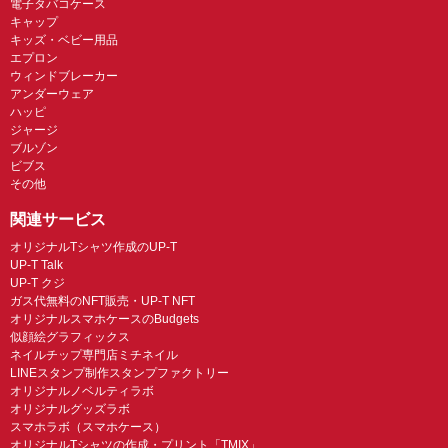
電子タバコケース
キャップ
キッズ・ベビー用品
エプロン
ウィンドブレーカー
アンダーウェア
ハッピ
ジャージ
ブルゾン
ビブス
その他
関連サービス
オリジナルTシャツ作成のUP-T
UP-T Talk
UP-T クジ
ガス代無料のNFT販売・UP-T NFT
オリジナルスマホケースのBudgets
似顔絵グラフィックス
ネイルチップ専門店ミチネイル
LINEスタンプ制作スタンプファクトリー
オリジナルノベルティラボ
オリジナルグッズラボ
スマホラボ（スマホケース）
オリジナルTシャツの作成・プリント「TMIX」