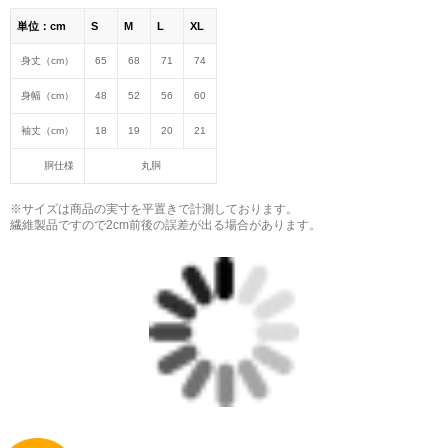
日本語版: https://amzn.asia/d/fMWTZVg
単位：cm
S
M
L
XL
小説 [刺すように燃えるような眼差しは] -Version2.
身丈（cm）
65
68
71
74
挿画&グッズカタログ <デザイン画集:BEST版>
身幅（cm）
48
52
56
60
＜著者:絵本/挿画作成＞ 凛々風 猛 -リリカゼタケル
日本語版: https://amzn.asia/d/hMo8oB0
袖丈（cm）
18
19
20
21
胴仕様
丸胴
▶︎小説 [刺すように燃えるような眼差しは]
-Comics Style Version.
※サイズは商品の実寸を平置きで計測しております。
挿画&グッズカタログ <デザイン画集:BEST版>
繊維製品ですので2cm前後の誤差が出る場合があります。
＜著者/絵本:挿画作成＞ 凛々風 猛 -リリカゼタケル
日本語版: https://amzn.asia/d/gPVyU1t
＿＿＿＿＿＿＿＿＿＿＿＿＿＿＿＿＿＿＿＿＿＿
▶︎SUZURI https://suzuri.jp/ririkazetakeru
▶︎UP-T up-t.jp/creator/66b9c067ae64e
▶︎GICLEEPOD