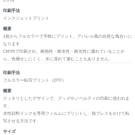
日本語版: https://amzn.asia/d/1pxD3g4
印刷手法
インクジェットプリント
小説 [弛まぬ言霊] 挿画&グッズカタログ
<デザイン画集:Comics Style Version.>
概要
＜著者:挿画作成＞ 凛々風 猛 -リリカゼタケル
1枚からフルカラーで手軽にプリント。アパレル風の自然な風合いに
日本語版: https://amzn.asia/d/fxD6D5U
なります
CMYKで印刷され、耐熱性・耐水性・耐光性に優れていることか
小説 [弛まぬ言霊] <挿画:スケッチ&塗り絵ver.>
ら、色褪せしにくく、水に濡れて滲むこともありません。
-挿画デザイン画集&グッズカタログ-
＜著者/小説:作詞:挿画作成＞
印刷手法
凛々風 猛-リリカゼタケル
フルカラー転写プリント（DTF）
https://amzn.asia/d/0dgbLm4e
概要
クッキリとしたデザインで、グッズやノベルティの印刷に使われま
<デザイン画集&グッズカタログ>
す。
＿＿＿＿＿＿＿＿＿＿＿＿＿＿＿＿＿＿＿＿＿＿
水性顔料インクを専用フィルムにプリントし、熱プレスをかけて転
小説 [刺すように燃えるような眼差しは] -Version1.
写させる方法です
挿画&グッズカタログ <デザイン画集:BEST版>
サイズ
＜著者:挿画作成＞ 凛々風 猛 -リリカゼタケル