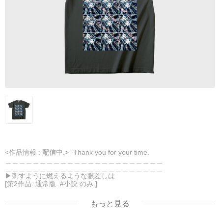
<作品情報 : 配信中.> -Thank you for your time.
＿＿＿＿＿＿＿＿＿＿＿＿＿＿＿＿＿＿＿＿＿＿＿
＿＿＿＿＿＿＿＿＿＿＿＿＿＿＿＿＿＿＿＿＿＿＿
▶︎刺すように燃えるような眼差しは
[第2作品: 通常版. #小説 のみ.]
＜著者＞ 凛々風 猛 -リリカゼタケル
日本語版: https://amzn.asia/d/7GbUq3Z
もっと見る
英語版: https://amzn.asia/d/eLvAyy5
＿＿＿＿＿＿＿＿＿＿＿＿＿＿＿＿＿＿＿＿＿＿＿