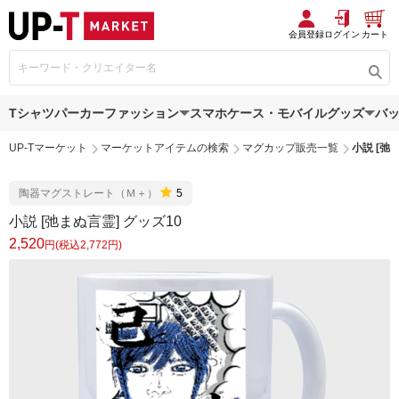
会員登録
ログイン
カート
Tシャツ
パーカー
ファッション
スマホケース・モバイルグッズ
バ
UP-Tマーケット
マーケットアイテムの検索
マグカップ販売一覧
小説 [弛
陶器マグストレート（Ｍ＋）
5
小説 [弛まぬ言霊] グッズ10
2,520
円(税込2,772円)