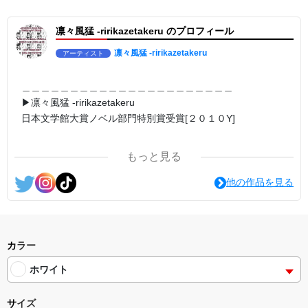
▶︎弛まぬ言霊[+挿画50作品版]
＜小説+作詞20曲+挿画50作品>
凛々風猛 -ririkazetakeru のプロフィール
＜著者: 小説/作詞/挿画作成＞ 凛々風 猛 -リリカゼタケル
日本語版: https://amzn.asia/d/3czgKs8
英語版: https://amzn.asia/d/bpIME7s
凛々風猛 -ririkazetakeru
アーティスト
＿＿＿＿＿＿＿＿＿＿＿＿＿＿＿＿＿＿＿＿＿＿
＿＿＿＿＿＿＿＿＿＿＿＿＿＿＿＿＿＿＿＿＿＿
<グッズシリーズ>
＿＿＿＿＿＿＿＿＿＿＿＿＿＿＿＿＿＿＿＿＿＿
SUZURI ▶︎https://suzuri.jp/ririkazetakeru
▶︎凛々風猛 -ririkazetakeru
UP-T ▶︎up-t.jp/creator/66b9c067ae64e
日本文学館大賞ノベル部門特別賞受賞[２０１０Y]
＿＿＿＿＿＿＿＿＿＿＿＿＿＿＿＿＿＿＿＿＿＿
▶︎小説 [弛まぬ言霊]
＿＿＿＿＿＿＿＿＿＿＿＿＿＿＿＿＿＿＿＿＿＿
挿画&グッズカタログ <デザイン画集:BEST版>
＜著者:作詞/挿画作成＞ 凛々風 猛 -リリカゼタケル
もっと見る
☆本作品内で表現されている作詞20曲も掲載.
日本語版: https://amzn.asia/d/1pxD3g4
<作品情報:配信中.> -Thank you for your time.
他の作品を見る
▶︎小説 [弛まぬ言霊] -挿画&グッズカタログ
＿＿＿＿＿＿＿＿＿＿＿＿＿＿＿＿＿＿＿＿＿＿
<デザイン画集:Comics Style Version.>
▶︎弛まぬ言霊
＜著者/挿画作成＞ 凛々風 猛-リリカゼタケル
[通常版:ロードムービー系ミュージカル小説のみ.]
日本語版: https://amzn.asia/d/fxD6D5U
＜著者 : 作詞＞ 凛々風 猛 -リリカゼタケル
カラー
日本語版: https://amzn.asia/d/ipdf8cX
ホワイト
英語版: https://amzn.asia/d/1nwVIb6
＿＿＿＿＿＿＿＿＿＿＿＿＿＿＿＿＿＿＿＿＿＿
サイズ
▶︎弛まぬ言霊[+挿画50作品版]