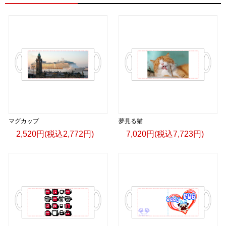
＜著者:挿画作成＞ 凛々風 猛 -リリカゼタケル
日本語版: https://amzn.asia/d/fMWTZVg
小説 [刺すように燃えるような眼差しは] -Version2.
挿画&グッズカタログ <デザイン画集:BEST版>
＜著者:絵本/挿画作成＞ 凛々風 猛 -リリカゼタケル
日本語版: https://amzn.asia/d/hMo8oB0
▶︎小説 [刺すように燃えるような眼差しは]
-Comics Style Version.
マグカップ
夢見る猫
挿画&グッズカタログ <デザイン画集:BEST版>
2,520円(税込2,772円)
7,020円(税込7,723円)
＜著者/絵本:挿画作成＞ 凛々風 猛 -リリカゼタケル
日本語版: https://amzn.asia/d/gPVyU1t
＿＿＿＿＿＿＿＿＿＿＿＿＿＿＿＿＿＿＿＿＿＿
▶︎SUZURI https://suzuri.jp/ririkazetakeru
▶︎UP-T up-t.jp/creator/66b9c067ae64e