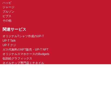
ハッピ
ジャージ
ブルゾン
ビブス
その他
関連サービス
オリジナルTシャツ作成のUP-T
UP-T Talk
UP-T クジ
ガス代無料のNFT販売・UP-T NFT
オリジナルスマホケースのBudgets
似顔絵グラフィックス
ネイルチップ専門店ミチネイル
LINEスタンプ制作スタンプファクトリー
オリジナルノベルティラボ
オリジナルグッズラボ
スマホラボ（スマホケース）
オリジナルTシャツの作成・プリント「TMIX」
オリジナルエコバッグを作ろう！
オリジナルタンブラー・サーモスを作ろう