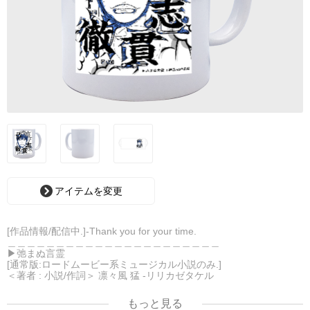
アイテムを変更
[作品情報/配信中.]-Thank you for your time.
＿＿＿＿＿＿＿＿＿＿＿＿＿＿＿＿＿＿＿＿＿＿
▶︎弛まぬ言霊
[通常版:ロードムービー系ミュージカル小説のみ.]
＜著者 : 小説/作詞＞ 凛々風 猛 -リリカゼタケル
日本語版: https://amzn.asia/d/ipdf8cX
英語版: https://amzn.asia/d/1nwVIb6
もっと見る
＿＿＿＿＿＿＿＿＿＿＿＿＿＿＿＿＿＿＿＿＿＿