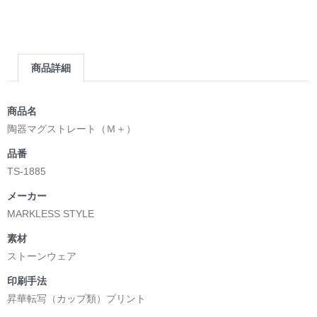
＿＿＿＿＿＿＿＿＿＿＿＿＿＿＿＿＿＿＿＿＿＿
▶︎求めない惑星 [小説/絵本版]
第2作品の章: “刺すように燃えるような眼差しは”部分
[主人公である小説家の遺作]を絵本化。
商品詳細
＜小説/絵本版＞ 凛々風猛 -ririkazetakeru
日本語版: https://amzn.asia/d/d7stkOV
英語版: https://amzn.asia/d/8u7Cebe
商品名
＿＿＿＿＿＿＿＿＿＿＿＿＿＿＿＿＿＿＿＿＿＿
陶器マグストレート（Ｍ＋）
▶︎刺すように燃えるような眼差しは [+挿画51作品版]
品番
＜著者: 絵本/挿画作成＞ 凛々風 猛 -リリカゼタケル
TS-1885
日本語版: https://amzn.asia/d/8oNk92Q
英語版: https://amzn.asia/d/gDGn5nK
メーカー
MARKLESS STYLE
素材
<デザイン画集&グッズカタログ>
ストーンウェア
＿＿＿＿＿＿＿＿＿＿＿＿＿＿＿＿＿＿＿＿＿＿
印刷手法
小説 [弛まぬ言霊]
昇華転写（カップ類）プリント
挿画&グッズカタログ <デザイン画集:BEST版>