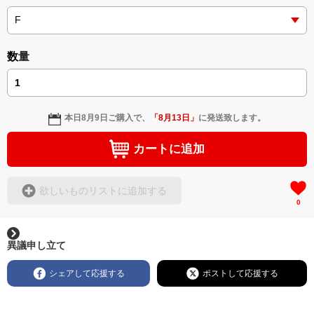
＜小説+作詞20曲+挿画50作品>
＜著者: 作詞/挿画作成＞ 凛々風 猛 -リリカゼタケル
日本語版: https://amzn.asia/d/3czgKs8
数量
英語版: https://amzn.asia/d/bpIME7s
▶︎弛まぬ言霊 <+挿画/スケッチ&塗り絵ver.版>
-ロードムービー系ミュージカル小説 +作詞20曲
本日
8月9日
ご購入で、
「
8月13日
」
に発送致します。
+挿画スケッチスタイル&塗り絵バージョン-
＜著者/小説:作詞:挿画作成＞
カートに追加
凛々風 猛-リリカゼタケル
https://amzn.asia/d/0cLT3VyF
欲しいものリストに追加する
0
<作品情報:配信中.> -Thank you for your time.
＿＿＿＿＿＿＿＿＿＿＿＿＿＿＿＿＿＿＿＿＿＿
▶︎刺すように燃えるような眼差しは
異議申し立て
[第2作品: 通常版.小説のみ.]
＜著者＞ 凛々風 猛 -リリカゼタケル
シェアして応援する
ポストして応援する
日本語版: https://amzn.asia/d/7GbUq3Z
英語版: https://amzn.asia/d/eLvAyy5