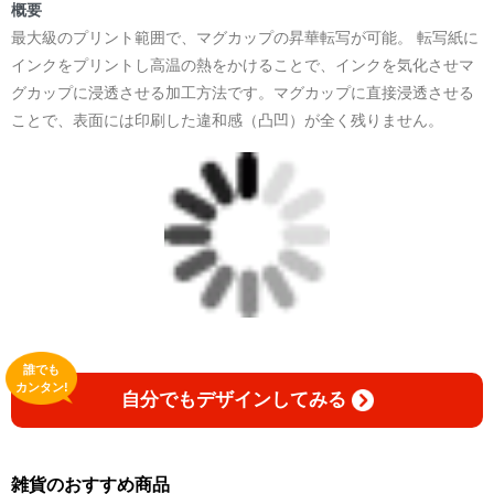
＜著者:作詞/挿画作成＞ 凛々風 猛 -リリカゼタケル
概要
☆本作品内で表現されている作詞20曲も掲載.
最大級のプリント範囲で、マグカップの昇華転写が可能。 転写紙に
日本語版: https://amzn.asia/d/1pxD3g4
インクをプリントし高温の熱をかけることで、インクを気化させマ
グカップに浸透させる加工方法です。マグカップに直接浸透させる
小説 [弛まぬ言霊] 挿画&グッズカタログ
ことで、表面には印刷した違和感（凸凹）が全く残りません。
<デザイン画集:Comics Style Version.>
＜著者:挿画作成＞ 凛々風 猛 -リリカゼタケル
日本語版: https://amzn.asia/d/fxD6D5U
小説 [弛まぬ言霊] <挿画:スケッチ&塗り絵ver.>
-挿画デザイン画集&グッズカタログ-
＜著者/小説:作詞:挿画作成＞
凛々風 猛-リリカゼタケル
https://amzn.asia/d/0dgbLm4e
誰でも
カンタン!
自分でもデザインしてみる
<デザイン画集&グッズカタログ>
＿＿＿＿＿＿＿＿＿＿＿＿＿＿＿＿＿＿＿＿＿＿
小説 [刺すように燃えるような眼差しは] -Version1.
挿画&グッズカタログ <デザイン画集:BEST版>
雑貨のおすすめ商品