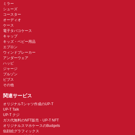
ミラー
シューズ
コースター
オーディオ
ケース
電子タバコケース
キャップ
キッズ・ベビー用品
エプロン
ウィンドブレーカー
アンダーウェア
ハッピ
ジャージ
ブルゾン
ビブス
その他
関連サービス
オリジナルTシャツ作成のUP-T
UP-T Talk
UP-T クジ
ガス代無料のNFT販売・UP-T NFT
オリジナルスマホケースのBudgets
似顔絵グラフィックス