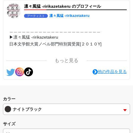
日本語版: https://amzn.asia/d/7GbUq3Z
凛々風猛 -ririkazetakeru のプロフィール
英語版: https://amzn.asia/d/eLvAyy5
＿＿＿＿＿＿＿＿＿＿＿＿＿＿＿＿＿＿＿＿＿＿
▶︎求めない惑星 [小説/絵本版]
凛々風猛 -ririkazetakeru
アーティスト
第2作品の章: “刺すように燃えるような眼差しは”
部分[主人公である小説家の遺作]を絵本化。
＜小説/絵本版＞ 凛々風猛-ririkazetakeru
＿＿＿＿＿＿＿＿＿＿＿＿＿＿＿＿＿＿＿＿＿＿
日本語版: https://amzn.asia/d/d7stkOV
▶︎凛々風猛 -ririkazetakeru
英語版: https://amzn.asia/d/8u7Cebe
日本文学館大賞ノベル部門特別賞受賞[２０１０Y]
＿＿＿＿＿＿＿＿＿＿＿＿＿＿＿＿＿＿＿＿＿＿
▶︎刺すように燃えるような眼差しは [+挿画51作品版]
＿＿＿＿＿＿＿＿＿＿＿＿＿＿＿＿＿＿＿＿＿＿
＜著者: 絵本/挿画作成＞ 凛々風 猛-リリカゼタケル
日本語版: https://amzn.asia/d/8oNk92Q
もっと見る
英語版: https://amzn.asia/d/gDGn5nK
＿＿＿＿＿＿＿＿＿＿＿＿＿＿＿＿＿＿＿＿＿＿
<作品情報:配信中.> -Thank you for your time.
他の作品を見る
<グッズシリーズ>
SUZURI ▶︎https://suzuri.jp/ririkazetakeru
＿＿＿＿＿＿＿＿＿＿＿＿＿＿＿＿＿＿＿＿＿＿
UP-T ▶︎up-t.jp/creator/66b9c067ae64e
▶︎弛まぬ言霊
[通常版:ロードムービー系ミュージカル小説のみ.]
▶︎小説 [刺すように燃えるような眼差しは] -Version1.
挿画&グッズカタログ <デザイン画集:BEST版>
＜著者 : 作詞＞ 凛々風 猛 -リリカゼタケル
カラー
＜著者:挿画作成＞ 凛々風 猛-リリカゼタケル
日本語版: https://amzn.asia/d/ipdf8cX
日本語版: https://amzn.asia/d/fMWTZVg
ナイトブラック
英語版: https://amzn.asia/d/1nwVIb6
▶︎小説 [刺すように燃えるような眼差しは] -Version2.
＿＿＿＿＿＿＿＿＿＿＿＿＿＿＿＿＿＿＿＿＿＿
挿画&グッズカタログ <デザイン画集:BEST版>
サイズ
＜著者:絵本/挿画作成＞ 凛々風 猛-リリカゼタケル
▶︎弛まぬ言霊[+挿画50作品版]
日本語版: https://amzn.asia/d/hMo8oB0
＜小説+作詞20曲+挿画50作品>