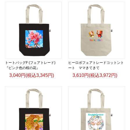
日本語版: https://amzn.asia/d/fMWTZVg
小説 [刺すように燃えるような眼差しは] -Version2.
挿画&グッズカタログ <デザイン画集:BEST版>
＜著者:絵本/挿画作成＞ 凛々風 猛 -リリカゼタケル
日本語版: https://amzn.asia/d/hMo8oB0
▶︎小説 [刺すように燃えるような眼差しは]
-Comics Style Version.
トートバッグF (フェアトレード)
ヒーロボフェアトレードコットント
挿画&グッズカタログ <デザイン画集:BEST版>
『ピンク色の桜の花』
ート ママきてきて
＜著者/絵本:挿画作成＞ 凛々風 猛 -リリカゼタケル
3,040円(税込3,345円)
3,610円(税込3,972円)
日本語版: https://amzn.asia/d/gPVyU1t
＿＿＿＿＿＿＿＿＿＿＿＿＿＿＿＿＿＿＿＿＿＿
▶︎SUZURI https://suzuri.jp/ririkazetakeru
▶︎UP-T up-t.jp/creator/66b9c067ae64e
▶︎GICLEEPOD