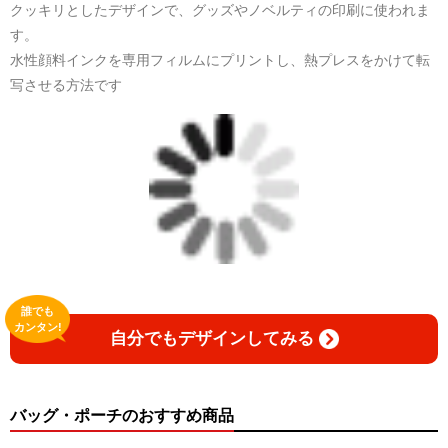
クッキリとしたデザインで、グッズやノベルティの印刷に使われま
日本語版: https://amzn.asia/d/1pxD3g4
す。
水性顔料インクを専用フィルムにプリントし、熱プレスをかけて転
小説 [弛まぬ言霊] 挿画&グッズカタログ
写させる方法です
<デザイン画集:Comics Style Version.>
＜著者:挿画作成＞ 凛々風 猛 -リリカゼタケル
日本語版: https://amzn.asia/d/fxD6D5U
小説 [弛まぬ言霊] <挿画:スケッチ&塗り絵ver.>
-挿画デザイン画集&グッズカタログ-
＜著者/小説:作詞:挿画作成＞
凛々風 猛-リリカゼタケル
https://amzn.asia/d/0dgbLm4e
誰でも
カンタン!
自分でもデザインしてみる
<デザイン画集&グッズカタログ>
＿＿＿＿＿＿＿＿＿＿＿＿＿＿＿＿＿＿＿＿＿＿
小説 [刺すように燃えるような眼差しは] -Version1.
挿画&グッズカタログ <デザイン画集:BEST版>
バッグ・ポーチのおすすめ商品
＜著者:挿画作成＞ 凛々風 猛 -リリカゼタケル