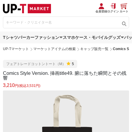
会員登録
ログイン
カート
Tシャツ
パーカー
ファッション
スマホケース・モバイルグッズ
バ
UP-Tマーケット
マーケットアイテムの検索
キャップ販売一覧
Comics S
フェアトレードコットントート（M）
5
Comics Style Version. 挿画title49. 腑に落ちた瞬間とその残
響
3,210
円(税込3,531円)