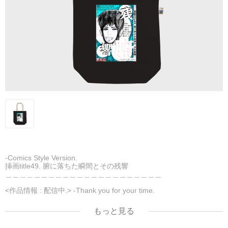
-Comics Style Version.
挿画title49. 腑に落ちた瞬間とその残響
＿＿＿＿＿＿＿＿＿＿＿＿＿＿＿＿＿＿＿＿＿＿
<作品情報 : 配信中.> -Thank you for your time.
＿＿＿＿＿＿＿＿＿＿＿＿＿＿＿＿＿＿＿＿＿＿
▶︎刺すように燃えるような眼差しは
もっと見る
[第2作品: 通常版.小説のみ.]
＜著者＞ 凛々風 猛-リリカゼタケル