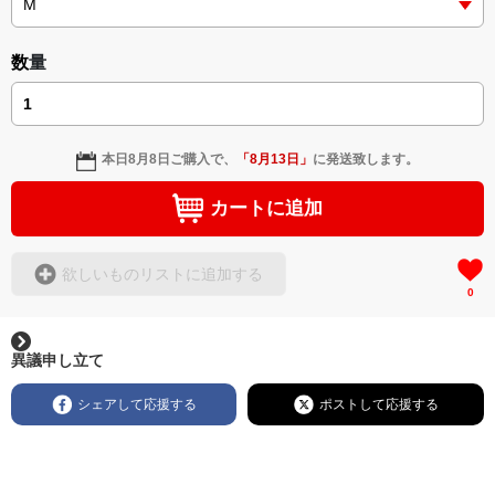
＜著者: 作詞/挿画作成＞ 凛々風 猛 -リリカゼタケル
日本語版: https://amzn.asia/d/3czgKs8
数量
英語版: https://amzn.asia/d/bpIME7s
▶︎弛まぬ言霊 <+挿画/スケッチ&塗り絵ver.版>
-ロードムービー系ミュージカル小説 +作詞20曲
本日
8月8日
ご購入で、
「
8月13日
」
に発送致します。
+挿画スケッチスタイル&塗り絵バージョン-
＜著者/小説:作詞:挿画作成＞
カートに追加
凛々風 猛-リリカゼタケル
https://amzn.asia/d/0cLT3VyF
欲しいものリストに追加する
0
<作品情報:配信中.> -Thank you for your time.
＿＿＿＿＿＿＿＿＿＿＿＿＿＿＿＿＿＿＿＿＿＿
▶︎刺すように燃えるような眼差しは
異議申し立て
[第2作品: 通常版.小説のみ.]
＜著者＞ 凛々風 猛 -リリカゼタケル
シェアして応援する
ポストして応援する
日本語版: https://amzn.asia/d/7GbUq3Z
英語版: https://amzn.asia/d/eLvAyy5
＿＿＿＿＿＿＿＿＿＿＿＿＿＿＿＿＿＿＿＿＿＿