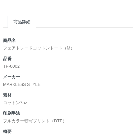
▶︎求めない惑星 [小説/絵本版]
第2作品の章: “刺すように燃えるような眼差しは”部分
[主人公である小説家の遺作]を絵本化。
商品詳細
＜小説/絵本版＞ 凛々風猛 -ririkazetakeru
日本語版: https://amzn.asia/d/d7stkOV
英語版: https://amzn.asia/d/8u7Cebe
商品名
＿＿＿＿＿＿＿＿＿＿＿＿＿＿＿＿＿＿＿＿＿＿
フェアトレードコットントート（M）
▶︎刺すように燃えるような眼差しは [+挿画51作品版]
品番
＜著者: 絵本/挿画作成＞ 凛々風 猛 -リリカゼタケル
TF-0002
日本語版: https://amzn.asia/d/8oNk92Q
英語版: https://amzn.asia/d/gDGn5nK
メーカー
MARKLESS STYLE
素材
<デザイン画集&グッズカタログ>
コットン7oz
＿＿＿＿＿＿＿＿＿＿＿＿＿＿＿＿＿＿＿＿＿＿
印刷手法
小説 [弛まぬ言霊]
フルカラー転写プリント（DTF）
挿画&グッズカタログ <デザイン画集:BEST版>
＜著者:作詞/挿画作成＞ 凛々風 猛 -リリカゼタケル
概要
☆本作品内で表現されている作詞20曲も掲載.