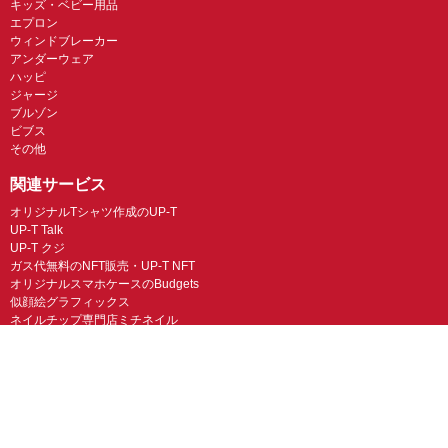
キッズ・ベビー用品
エプロン
ウィンドブレーカー
アンダーウェア
ハッピ
ジャージ
ブルゾン
ビブス
その他
関連サービス
オリジナルTシャツ作成のUP-T
UP-T Talk
UP-T クジ
ガス代無料のNFT販売・UP-T NFT
オリジナルスマホケースのBudgets
似顔絵グラフィックス
ネイルチップ専門店ミチネイル
LINEスタンプ制作スタンプファクトリー
オリジナルノベルティラボ
オリジナルグッズラボ
スマホラボ（スマホケース）
オリジナルTシャツの作成・プリント「TMIX」
オリジナルエコバッグを作ろう！
オリジナルタンブラー・サーモスを作ろう