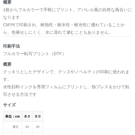
概要
1枚からフルカラーで手軽にプリント。アパレル風の自然な風合いに
なります
CMYKで印刷され、耐熱性・耐水性・耐光性に優れていることか
ら、色褪せしにくく、水に濡れて滲むこともありません。
印刷手法
フルカラー転写プリント（DTF）
概要
クッキリとしたデザインで、グッズやノベルティの印刷に使われま
す。
水性顔料インクを専用フィルムにプリントし、熱プレスをかけて転
写させる方法です
サイズ
単位：cm
８０
９０
着丈
34
36