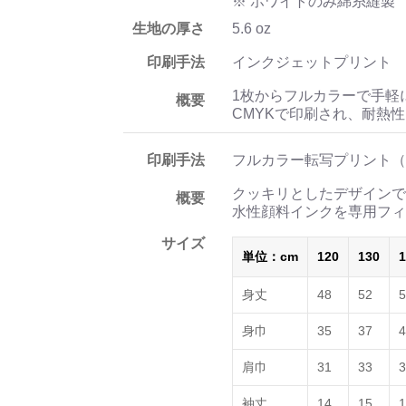
※ ホワイトのみ綿糸縫製
生地の厚さ
5.6 oz
印刷手法
インクジェットプリント
1枚からフルカラーで手軽
概要
CMYKで印刷され、耐熱
印刷手法
フルカラー転写プリント（
クッキリとしたデザインで
概要
水性顔料インクを専用フィ
サイズ
単位：cm
120
130
1
身丈
48
52
5
身巾
35
37
4
肩巾
31
33
3
袖丈
14
15
1