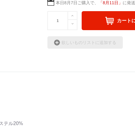
本日
8月7日
ご購入で、
「
8月11日
」
に発
カート
欲しいものリストに追加する
ステル20%