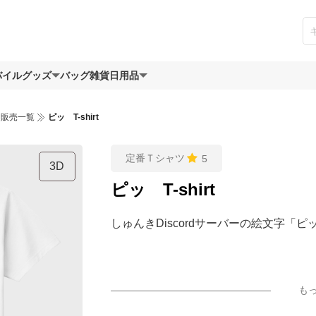
バイルグッズ
バッグ
雑貨日用品
ツ販売一覧
ピッ T-shirt
定番Ｔシャツ
5
3D
ピッ T-shirt
しゅんきDiscordサーバーの絵文字「ピッ」
も