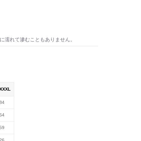
水に濡れて滲むこともありません。
XXXL
84
64
59
26