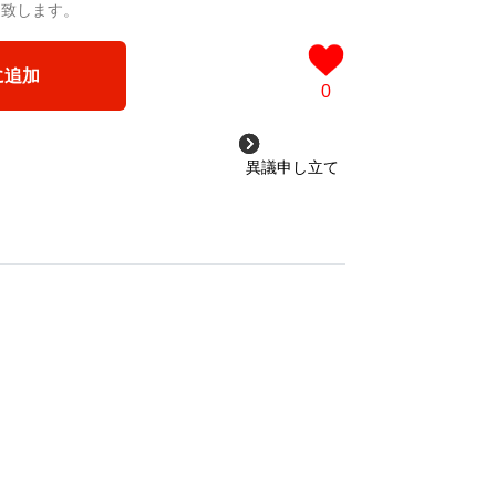
送致します。
に追加
0
異議申し立て