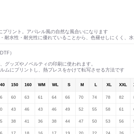
にプリント。アパレル風の自然な風合いになります
性・耐水性・耐光性に優れていることから、色褪せしにくく、
DTF）
、グッズやノベルティの印刷に使われます。
ルムにプリントし、熱プレスをかけて転写させる方法です
40
150
160
WM
WL
S
M
L
XL
XXL
6
60
63
61
64
66
70
74
78
82
0
43
46
43
46
49
52
55
58
61
5
38
41
36
38
44
47
50
53
56
6
17
18
16
17
19
20
22
24
26