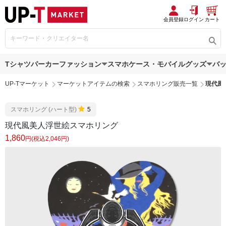
会員登録
ログイン
カート
Tシャツ
パーカー
ファッション
スマホケース・モバイルグッズ
バ
UP-Tマーケット
マーケットアイテムの検索
スマホリング販売一覧
現代風
スマホリング (ハート型)
5
現代風美人浮世絵スマホリング
1,860
円(税込2,046円)