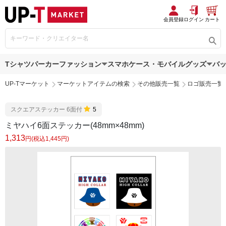
会員登録
ログイン
カート
Tシャツ
パーカー
ファッション
スマホケース・モバイルグッズ
バ
UP-Tマーケット
マーケットアイテムの検索
その他販売一覧
ロゴ販売一覧
スクエアステッカー 6面付
5
ミヤハイ6面ステッカー(48mm×48mm)
1,313
円(税込1,445円)