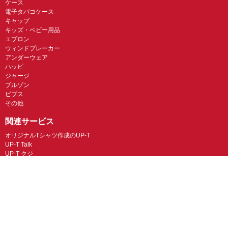
ケース
電子タバコケース
キャップ
キッズ・ベビー用品
エプロン
ウィンドブレーカー
アンダーウェア
ハッピ
ジャージ
ブルゾン
ビブス
その他
関連サービス
オリジナルTシャツ作成のUP-T
UP-T Talk
UP-T クジ
ガス代無料のNFT販売・UP-T NFT
オリジナルスマホケースのBudgets
似顔絵グラフィックス
ネイルチップ専門店ミチネイル
LINEスタンプ制作スタンプファクトリー
オリジナルノベルティラボ
オリジナルグッズラボ
スマホラボ（スマホケース）