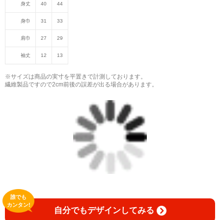
身丈
40
44
身巾
31
33
肩巾
27
29
袖丈
12
13
※サイズは商品の実寸を平置きで計測しております。
繊維製品ですので2cm前後の誤差が出る場合があります。
誰でも
カンタン!
自分でもデザインしてみる