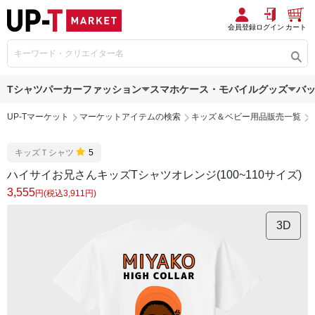
会員登録
ログイン
カート
Tシャツ
パーカー
ファッション
スマホケース・モバイルグッズ
バ
UP-Tマーケット
マーケットアイテムの検索
キッズ＆ベビー用品販売一覧
キッズＴシャツ
5
ハイサイお兄さんキッズTシャツオレンジ(100~110サイズ)
3,555
円(税込3,911円)
3D