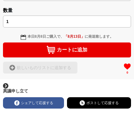
数量
本日
8月8日
ご購入で、
「
8月13日
」
に発送致します。
カートに追加
欲しいものリストに追加する
0
異議申し立て
シェアして応援する
ポストして応援する