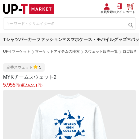
会員登録
ログイン
カート
Tシャツ
パーカー
ファッション
スマホケース・モバイルグッズ
バ
UP-Tマーケット
マーケットアイテムの検索
スウェット販売一覧
ロゴ販売
定番スウェット
5
MYKチームスウェット2
5,955
円(税込6,551円)