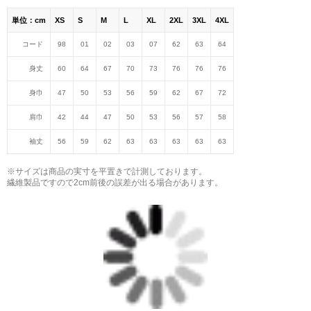
単位：cm
XS
S
M
L
XL
2XL
3XL
4XL
コード
98
01
02
03
07
62
63
64
身丈
60
64
67
70
73
76
76
76
身巾
47
50
53
56
59
62
67
72
肩巾
42
44
47
50
53
56
57
58
袖丈
56
59
62
63
63
63
63
63
※サイズは商品の実寸を平置きで計測しております。
繊維製品ですので2cm前後の誤差が出る場合があります。