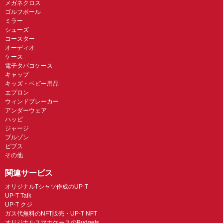
メガネクロス
ゴルフボール
ミラー
シューズ
コースター
オーディオ
ケース
電子タバコケース
キャップ
キッズ・ベビー用品
エプロン
ウィンドブレーカー
アンダーウェア
ハッピ
ジャージ
ブルゾン
ビブス
その他
関連サービス
オリジナルTシャツ作成のUP-T
UP-T Talk
UP-T クジ
ガス代無料のNFT販売・UP-T NFT
オリジナルスマホケースのBudgets