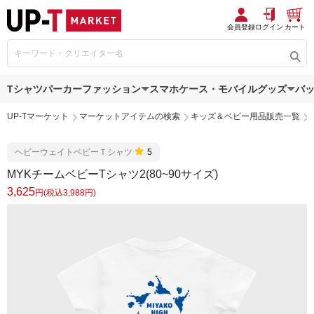
会員登録
ログイン
カート
Tシャツ
パーカー
ファッション
スマホケース・モバイルグッズ
バ
UP-Tマーケット
マーケットアイテムの検索
キッズ＆ベビー用品販売一覧
ヘビーウェイトベビーＴシャツ
5
MYKチームベビーTシャツ2(80~90サイズ)
3,625
円(税込3,988円)