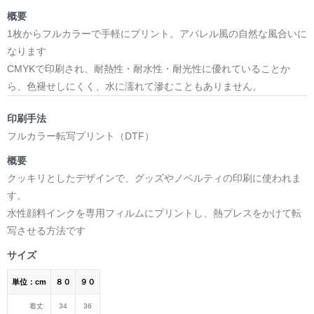
概要
1枚からフルカラーで手軽にプリント。アパレル風の自然な風合いに
なります
CMYKで印刷され、耐熱性・耐水性・耐光性に優れていることか
ら、色褪せしにくく、水に濡れて滲むこともありません。
印刷手法
フルカラー転写プリント（DTF）
概要
クッキリとしたデザインで、グッズやノベルティの印刷に使われま
す。
水性顔料インクを専用フィルムにプリントし、熱プレスをかけて転
写させる方法です
サイズ
単位：cm
８０
９０
着丈
34
36