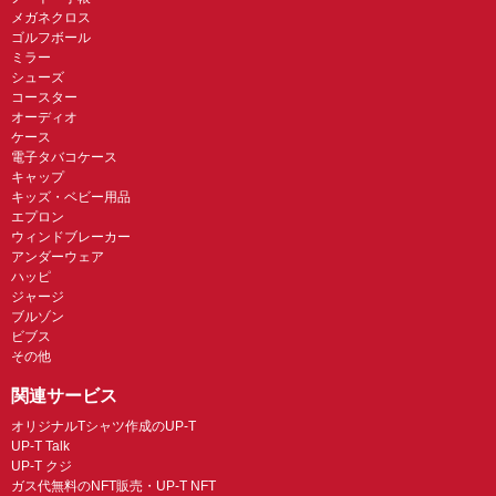
メガネクロス
ゴルフボール
ミラー
シューズ
コースター
オーディオ
ケース
電子タバコケース
キャップ
キッズ・ベビー用品
エプロン
ウィンドブレーカー
アンダーウェア
ハッピ
ジャージ
ブルゾン
ビブス
その他
関連サービス
オリジナルTシャツ作成のUP-T
UP-T Talk
UP-T クジ
ガス代無料のNFT販売・UP-T NFT