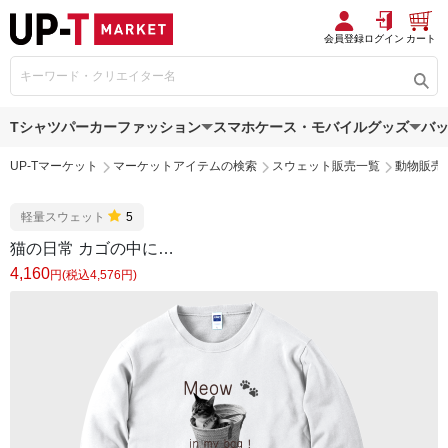
会員登録
ログイン
カート
Tシャツ
パーカー
ファッション
スマホケース・モバイルグッズ
バ
UP-Tマーケット
マーケットアイテムの検索
スウェット販売一覧
動物販売
軽量スウェット
5
猫の日常 カゴの中に…
4,160
円(税込4,576円)