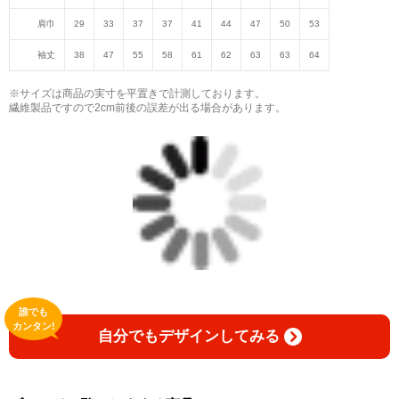
肩巾
29
33
37
37
41
44
47
50
53
袖丈
38
47
55
58
61
62
63
63
64
※サイズは商品の実寸を平置きで計測しております。
繊維製品ですので2cm前後の誤差が出る場合があります。
誰でも
カンタン!
自分でもデザインしてみる