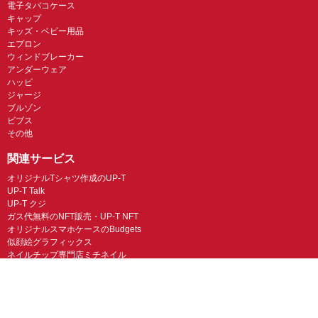
電子タバコケース
キャップ
キッズ・ベビー用品
エプロン
ウィンドブレーカー
アンダーウェア
ハッピ
ジャージ
ブルゾン
ビブス
その他
関連サービス
オリジナルTシャツ作成のUP-T
UP-T Talk
UP-T クジ
ガス代無料のNFT販売・UP-T NFT
オリジナルスマホケースのBudgets
似顔絵グラフィックス
ネイルチップ専門店ミチネイル
LINEスタンプ制作スタンプファクトリー
オリジナルノベルティラボ
オリジナルグッズラボ
スマホラボ（スマホケース）