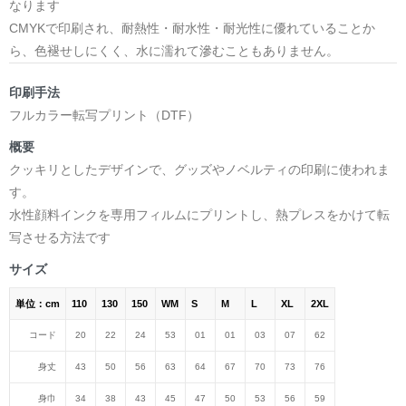
なります
CMYKで印刷され、耐熱性・耐水性・耐光性に優れていることか
ら、色褪せしにくく、水に濡れて滲むこともありません。
印刷手法
フルカラー転写プリント（DTF）
概要
クッキリとしたデザインで、グッズやノベルティの印刷に使われま
す。
水性顔料インクを専用フィルムにプリントし、熱プレスをかけて転
写させる方法です
サイズ
単位：cm
110
130
150
WM
S
M
L
XL
2XL
コード
20
22
24
53
01
01
03
07
62
身丈
43
50
56
63
64
67
70
73
76
身巾
34
38
43
45
47
50
53
56
59