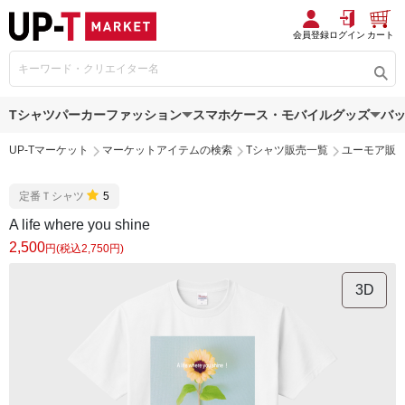
会員登録
ログイン
カート
Tシャツ
パーカー
ファッション
スマホケース・モバイルグッズ
バ
UP-Tマーケット
マーケットアイテムの検索
Tシャツ販売一覧
ユーモア販
定番Ｔシャツ
5
A life where you shine
2,500
円(税込2,750円)
3D