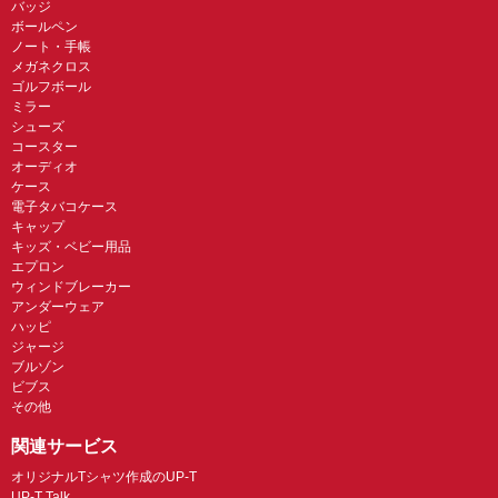
バッジ
ボールペン
ノート・手帳
メガネクロス
ゴルフボール
ミラー
シューズ
コースター
オーディオ
ケース
電子タバコケース
キャップ
キッズ・ベビー用品
エプロン
ウィンドブレーカー
アンダーウェア
ハッピ
ジャージ
ブルゾン
ビブス
その他
関連サービス
オリジナルTシャツ作成のUP-T
UP-T Talk