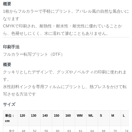
概要
1枚からフルカラーで手軽にプリント。アパレル風の自然な風合いに
なります
CMYKで印刷され、耐熱性・耐水性・耐光性に優れていることか
ら、色褪せしにくく、水に濡れて滲むこともありません。
印刷手法
フルカラー転写プリント（DTF）
概要
クッキリとしたデザインで、グッズやノベルティの印刷に使われま
す。
水性顔料インクを専用フィルムにプリントし、熱プレスをかけて転
写させる方法です
サイズ
単位：
120
130
140
150
160
WM
WL
S
M
L
cm
身丈
48
52
56
60
63
61
64
66
70
74