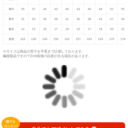
身巾
35
37
40
43
46
43
46
49
52
55
肩巾
31
33
35
38
41
36
38
44
47
50
袖丈
14
15
16
17
18
16
17
19
20
22
身長
118
130
140
150
161
157
165
163
170
179
※サイズは商品の実寸を平置きで計測しております。
繊維製品ですので2cm前後の誤差が出る場合があります。
誰でも
カンタン!