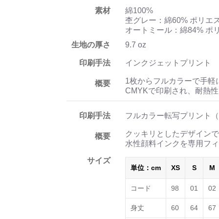
素材
綿100%
杢グレー：綿60% ポリエ
オートミール：綿84% ポ
生地の厚さ
9.7 oz
印刷手法
インクジェットプリント
1枚からフルカラーで手軽
概要
CMYKで印刷され、耐熱
印刷手法
フルカラー転写プリント（
クッキリとしたデザインで
概要
水性顔料インクを専用フィ
サイズ
単位：cm
XS
S
M
コード
98
01
02
身丈
60
64
67