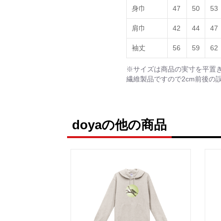
身巾
47
50
53
肩巾
42
44
47
袖丈
56
59
62
※サイズは商品の実寸を平置
繊維製品ですので2cm前後の
doyaの他の商品