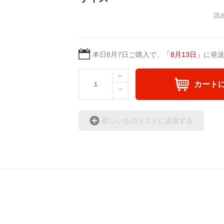
本日
8月7日
ご購入で、
「
8月13日
」
に発
カート
欲しいものリストに追加する