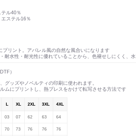
ステル40％
リエステル16％
にプリント。アパレル風の自然な風合いになります
性・耐水性・耐光性に優れていることから、色褪せしにくく、
DTF）
、グッズやノベルティの印刷に使われます。
ルムにプリントし、熱プレスをかけて転写させる方法です
L
XL
2XL
3XL
4XL
03
07
62
63
64
70
73
76
76
76