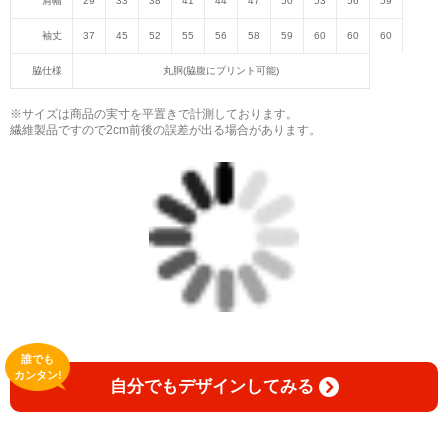
肩幅
29
33
38
41
44
47
50
53
56
59
袖丈
37
45
52
55
56
58
59
60
60
60
脇仕様
丸胴(脇腹にプリント可能)
※サイズは商品の実寸を平置きで計測しております。
繊維製品ですので2cm前後の誤差が出る場合があります。
誰でも
カンタン!
自分でもデザインしてみる