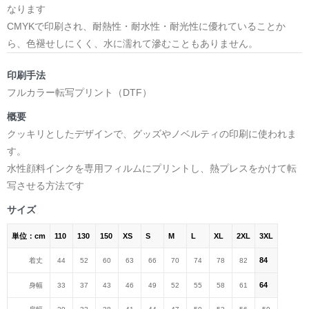
なります
CMYKで印刷され、耐熱性・耐水性・耐光性に優れていることか
ら、色褪せしにくく、水に濡れて滲むこともありません。
印刷手法
フルカラー転写プリント（DTF）
概要
クッキリとしたデザインで、グッズやノベルティの印刷に使われま
す。
水性顔料インクを専用フィルムにプリントし、熱プレスをかけて転
写させる方法です
サイズ
単位：cm
110
130
150
XS
S
M
L
XL
2XL
3XL
84
着丈
44
52
60
63
66
70
74
78
82
64
身幅
33
37
43
46
49
52
55
58
61