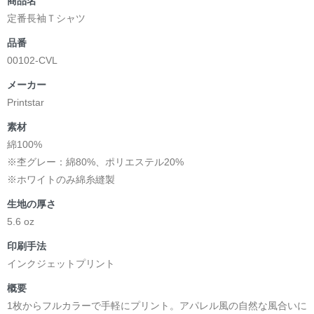
商品名
定番長袖Ｔシャツ
品番
00102-CVL
メーカー
Printstar
素材
綿100%
※杢グレー：綿80%、ポリエステル20%
※ホワイトのみ綿糸縫製
生地の厚さ
5.6 oz
印刷手法
インクジェットプリント
概要
1枚からフルカラーで手軽にプリント。アパレル風の自然な風合いに