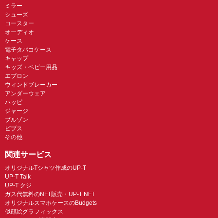
ミラー
シューズ
コースター
オーディオ
ケース
電子タバコケース
キャップ
キッズ・ベビー用品
エプロン
ウィンドブレーカー
アンダーウェア
ハッピ
ジャージ
ブルゾン
ビブス
その他
関連サービス
オリジナルTシャツ作成のUP-T
UP-T Talk
UP-T クジ
ガス代無料のNFT販売・UP-T NFT
オリジナルスマホケースのBudgets
似顔絵グラフィックス