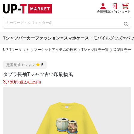
会員登録
ログイン
カート
Tシャツ
パーカー
ファッション
スマホケース・モバイルグッズ
バ
UP-Tマーケット
マーケットアイテムの検索
Tシャツ販売一覧
音楽販売一
定番長袖Ｔシャツ
5
タブラ長袖Tシャツ古い印刷物風
3,750
円(税込4,125円)