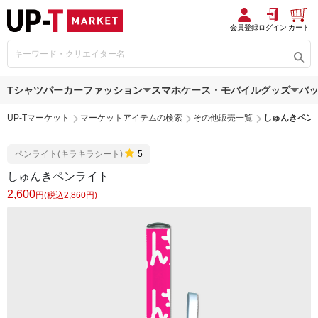
会員登録
ログイン
カート
Tシャツ
パーカー
ファッション
スマホケース・モバイルグッズ
バ
UP-Tマーケット
マーケットアイテムの検索
その他販売一覧
しゅんきペン
ペンライト(キラキラシート)
5
しゅんきペンライト
2,600
円(税込2,860円)