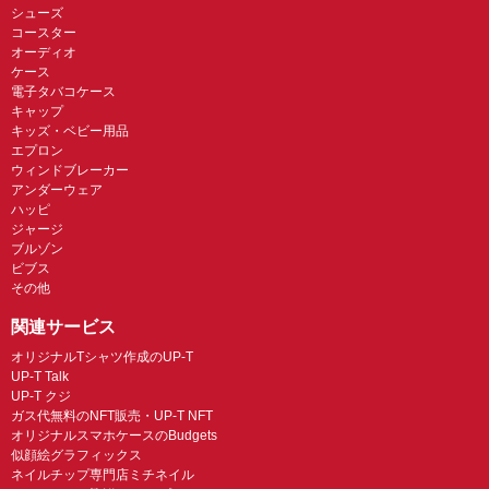
シューズ
コースター
オーディオ
ケース
電子タバコケース
キャップ
キッズ・ベビー用品
エプロン
ウィンドブレーカー
アンダーウェア
ハッピ
ジャージ
ブルゾン
ビブス
その他
関連サービス
オリジナルTシャツ作成のUP-T
UP-T Talk
UP-T クジ
ガス代無料のNFT販売・UP-T NFT
オリジナルスマホケースのBudgets
似顔絵グラフィックス
ネイルチップ専門店ミチネイル