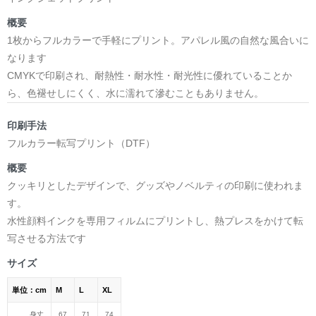
概要
1枚からフルカラーで手軽にプリント。アパレル風の自然な風合いに
なります
CMYKで印刷され、耐熱性・耐水性・耐光性に優れていることか
ら、色褪せしにくく、水に濡れて滲むこともありません。
印刷手法
フルカラー転写プリント（DTF）
概要
クッキリとしたデザインで、グッズやノベルティの印刷に使われま
す。
水性顔料インクを専用フィルムにプリントし、熱プレスをかけて転
写させる方法です
サイズ
単位：cm
M
L
XL
身丈
67
71
74