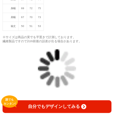
身幅
69
72
75
肩幅
67
70
73
袖丈
50
51
53
※サイズは商品の実寸を平置きで計測しております。
繊維製品ですので2cm前後の誤差が出る場合があります。
誰でも
カンタン!
自分でもデザインしてみる