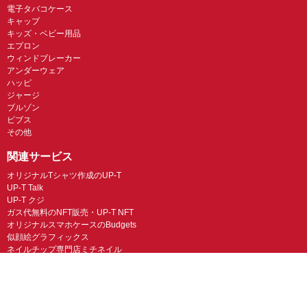
電子タバコケース
キャップ
キッズ・ベビー用品
エプロン
ウィンドブレーカー
アンダーウェア
ハッピ
ジャージ
ブルゾン
ビブス
その他
関連サービス
オリジナルTシャツ作成のUP-T
UP-T Talk
UP-T クジ
ガス代無料のNFT販売・UP-T NFT
オリジナルスマホケースのBudgets
似顔絵グラフィックス
ネイルチップ専門店ミチネイル
LINEスタンプ制作スタンプファクトリー
オリジナルノベルティラボ
オリジナルグッズラボ
スマホラボ（スマホケース）