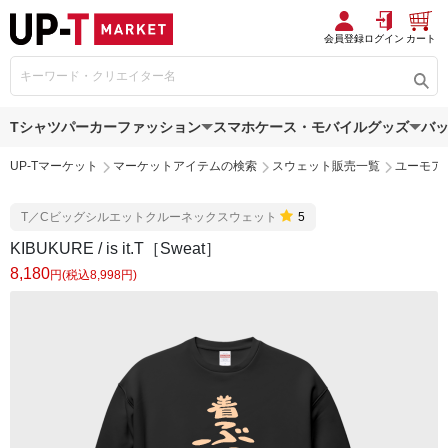
会員登録
ログイン
カート
Tシャツ
パーカー
ファッション
スマホケース・モバイルグッズ
バ
UP-Tマーケット
マーケットアイテムの検索
スウェット販売一覧
ユーモア
T／Cビッグシルエットクルーネックスウェット
5
KIBUKURE / is it.T［Sweat］
8,180
円(税込8,998円)