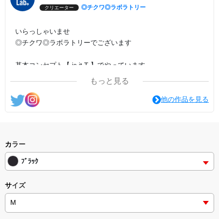
◎チクワ◎ラボラトリー
クリエーター
いらっしゃいませ
◎チクワ◎ラボラトリーでございます
基本コンセプト【 is it.T 】でやっています
① それは、 T
もっと見る
②「いじって〜」
他の作品を見る
見た人が、思わず『イジりたい』と思ってしまうような
そんなデザインを基本に創って行きたいと思います
どうぞ、ごゆっくり ご覧ください
カラー
ﾌﾞﾗｯｸ
サイズ