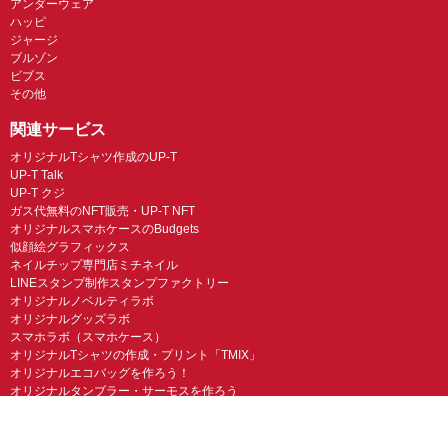
アンダーウェア
ハッピ
ジャージ
ブルゾン
ビブス
その他
関連サービス
オリジナルTシャツ作成のUP-T
UP-T Talk
UP-T クジ
ガス代無料のNFT販売・UP-T NFT
オリジナルスマホケースのBudgets
似顔絵グラフィックス
ネイルチップ専門店ミチネイル
LINEスタンプ制作スタンプファクトリー
オリジナルノベルティラボ
オリジナルグッズラボ
スマホラボ（スマホケース）
オリジナルTシャツの作成・プリント「TMIX」
オリジナルエコバッグを作ろう！
オリジナルタンブラー・サーモスを作ろう