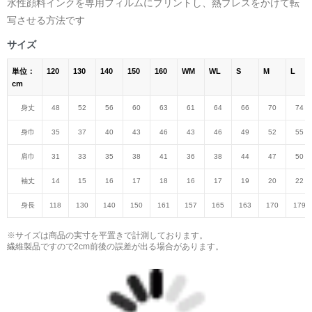
水性顔料インクを専用フィルムにプリントし、熱プレスをかけて転
写させる方法です
サイズ
単位：
120
130
140
150
160
WM
WL
S
M
L
cm
身丈
48
52
56
60
63
61
64
66
70
74
身巾
35
37
40
43
46
43
46
49
52
55
肩巾
31
33
35
38
41
36
38
44
47
50
袖丈
14
15
16
17
18
16
17
19
20
22
身長
118
130
140
150
161
157
165
163
170
179
※サイズは商品の実寸を平置きで計測しております。
繊維製品ですので2cm前後の誤差が出る場合があります。