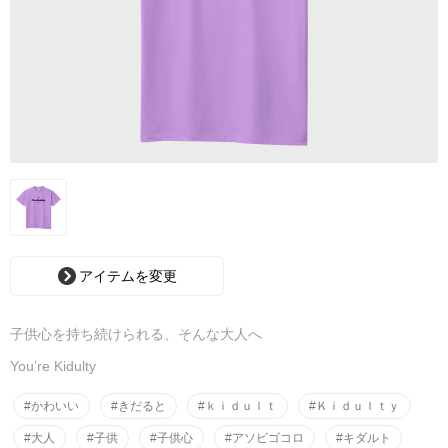
アイテムを変更
子供心を持ち続けられる、そんな大人へ
You’re Kidulty
#かわいい
#きだると
#ｋｉｄｕｌｔ
#Ｋｉｄｕｌｔｙ
#大人
#子供
#子供心
#アソビゴコロ
#キダルト