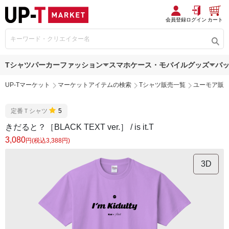
会員登録
ログイン
カート
Tシャツ
パーカー
ファッション
スマホケース・モバイルグッズ
バ
UP-Tマーケット
マーケットアイテムの検索
Tシャツ販売一覧
ユーモア販
定番Ｔシャツ
5
きだると？［BLACK TEXT ver.］ / is it.T
3,080
円(税込3,388円)
3D