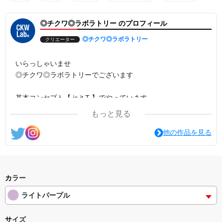
◎チクワ◎ラボラトリー のプロフィール
◎チクワ◎ラボラトリー
クリエーター
いらっしゃいませ
◎チクワ◎ラボラトリーでございます
基本コンセプト【 is it.T 】でやっています
① それは、 T
もっと見る
②「いじって〜」
他の作品を見る
見た人が、思わず『イジりたい』と思ってしまうような
そんなデザインを基本に創って行きたいと思います
どうぞ、ごゆっくり ご覧ください
カラー
ライトパープル
サイズ