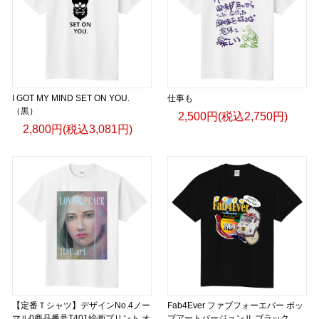
I GOT MY MIND SET ON YOU.
仕事も
（黒）
2,500円(税込2,750円)
2,800円(税込3,081円)
【定番Ｔシャツ】デザインNo.4ノー
Fab4Ever ファブフォーエバー ポッ
マル0商品番号T401絵画プリント オ
プアートバージョンⅡ ブラック