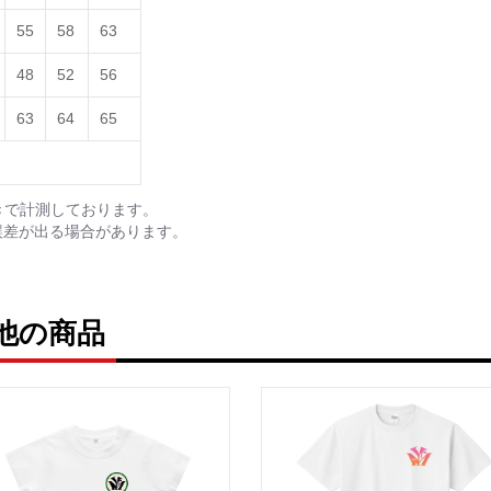
55
58
63
48
52
56
63
64
65
きで計測しております。
誤差が出る場合があります。
の他の商品