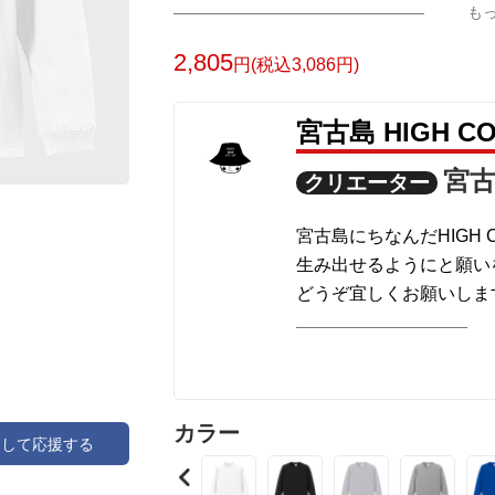
も
2,805
円(税込3,086円)
宮古島 HIGH 
宮古
クリエーター
宮古島にちなんだHIGH 
生み出せるようにと願い
どうぞ宜しくお願いしま
商品によってはcolor
でcolorの変更を試して
印刷方法は転写プリント
カラー
アして応援する