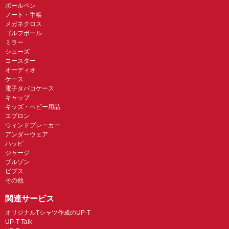
ボールペン
ノート・手帳
メガネクロス
ゴルフボール
ミラー
シューズ
コースター
オーディオ
ケース
電子タバコケース
キャップ
キッズ・ベビー用品
エプロン
ウィンドブレーカー
アンダーウェア
ハッピ
ジャージ
ブルゾン
ビブス
その他
関連サービス
オリジナルTシャツ作成のUP-T
UP-T Talk