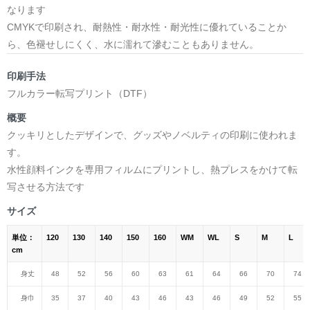
なります
CMYKで印刷され、耐熱性・耐水性・耐光性に優れていることか
ら、色褪せしにくく、水に濡れて滲むこともありません。
印刷手法
フルカラー転写プリント（DTF）
概要
クッキリとしたデザインで、グッズやノベルティの印刷に使われま
す。
水性顔料インクを専用フィルムにプリントし、熱プレスをかけて転
写させる方法です
サイズ
単位：
120
130
140
150
160
WM
WL
S
M
L
cm
身丈
48
52
56
60
63
61
64
66
70
74
身巾
35
37
40
43
46
43
46
49
52
55