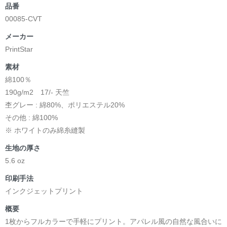
品番
00085-CVT
メーカー
PrintStar
素材
綿100％
190g/m2 17/- 天竺
杢グレー : 綿80%、ポリエステル20%
その他 : 綿100%
※ ホワイトのみ綿糸縫製
生地の厚さ
5.6 oz
印刷手法
インクジェットプリント
概要
1枚からフルカラーで手軽にプリント。アパレル風の自然な風合いに