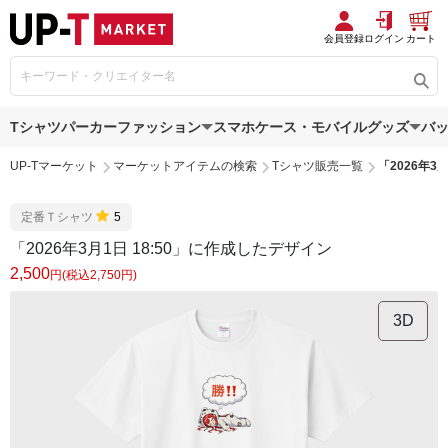
会員登録
ログイン
カート
Tシャツ
パーカー
ファッション
スマホケース・モバイルグッズ
バ
UP-Tマーケット
マーケットアイテムの検索
Tシャツ販売一覧
「2026年3
定番Ｔシャツ
5
「2026年3月1日 18:50」に作成したデザイン
2,500
円(税込2,750円)
3D