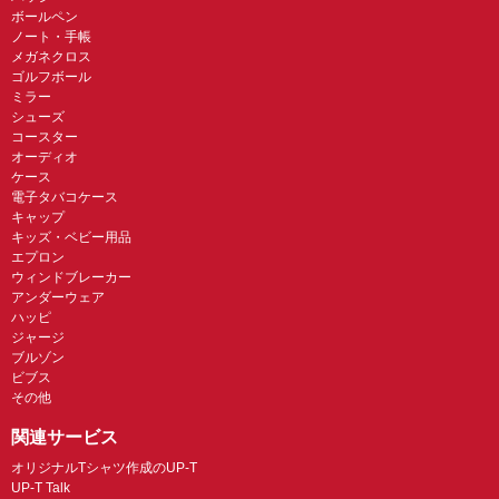
ボールペン
ノート・手帳
メガネクロス
ゴルフボール
ミラー
シューズ
コースター
オーディオ
ケース
電子タバコケース
キャップ
キッズ・ベビー用品
エプロン
ウィンドブレーカー
アンダーウェア
ハッピ
ジャージ
ブルゾン
ビブス
その他
関連サービス
オリジナルTシャツ作成のUP-T
UP-T Talk