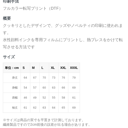
印刷手法
フルカラー転写プリント（DTF）
概要
クッキリとしたデザインで、グッズやノベルティの印刷に使われま
す。
水性顔料インクを専用フィルムにプリントし、熱プレスをかけて転
写させる方法です
サイズ
単位：cm
S
M
L
XL
XXL
XXXL
身丈
64
67
70
73
76
79
身幅
54
57
60
63
66
69
肩幅
46
49
52
55
58
61
袖丈
61
62
63
64
65
69
※サイズは商品の実寸を平置きで計測しております。
繊維製品ですので2cm前後の誤差が出る場合があります。