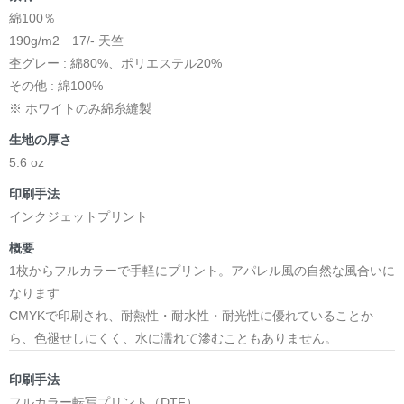
綿100％
190g/m2 17/- 天竺
杢グレー : 綿80%、ポリエステル20%
その他 : 綿100%
※ ホワイトのみ綿糸縫製
生地の厚さ
5.6 oz
印刷手法
インクジェットプリント
概要
1枚からフルカラーで手軽にプリント。アパレル風の自然な風合いに
なります
CMYKで印刷され、耐熱性・耐水性・耐光性に優れていることか
ら、色褪せしにくく、水に濡れて滲むこともありません。
印刷手法
フルカラー転写プリント（DTF）