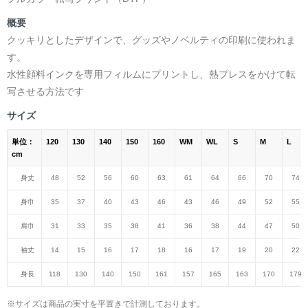
概要
クッキリとしたデザインで、グッズやノベルティの印刷に使われま
す。
水性顔料インクを専用フィルムにプリントし、熱プレスをかけて転
写させる方法です
サイズ
単位：
120
130
140
150
160
WM
WL
S
M
L
cm
身丈
48
52
56
60
63
61
64
66
70
74
身巾
35
37
40
43
46
43
46
49
52
55
肩巾
31
33
35
38
41
36
38
44
47
50
袖丈
14
15
16
17
18
16
17
19
20
22
身長
118
130
140
150
161
157
165
163
170
179
※サイズは商品の実寸を平置きで計測しております。