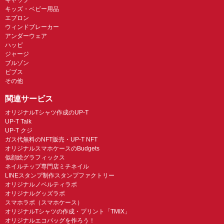
キッズ・ベビー用品
エプロン
ウィンドブレーカー
アンダーウェア
ハッピ
ジャージ
ブルゾン
ビブス
その他
関連サービス
オリジナルTシャツ作成のUP-T
UP-T Talk
UP-T クジ
ガス代無料のNFT販売・UP-T NFT
オリジナルスマホケースのBudgets
似顔絵グラフィックス
ネイルチップ専門店ミチネイル
LINEスタンプ制作スタンプファクトリー
オリジナルノベルティラボ
オリジナルグッズラボ
スマホラボ（スマホケース）
オリジナルTシャツの作成・プリント「TMIX」
オリジナルエコバッグを作ろう！