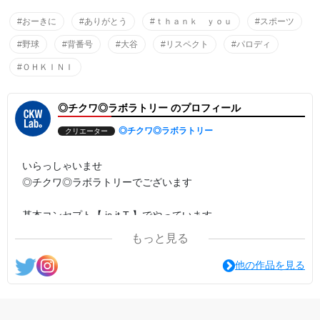
#おーきに
#ありがとう
#ｔｈａｎｋ ｙｏｕ
#スポーツ
#野球
#背番号
#大谷
#リスペクト
#パロディ
#ＯＨＫＩＮＩ
◎チクワ◎ラボラトリー のプロフィール
◎チクワ◎ラボラトリー
クリエーター
いらっしゃいませ
◎チクワ◎ラボラトリーでございます
基本コンセプト【 is it.T 】でやっています
① それは、 T
もっと見る
②「いじって〜」
他の作品を見る
見た人が、思わず『イジりたい』と思ってしまうような
そんなデザインを基本に創って行きたいと思います