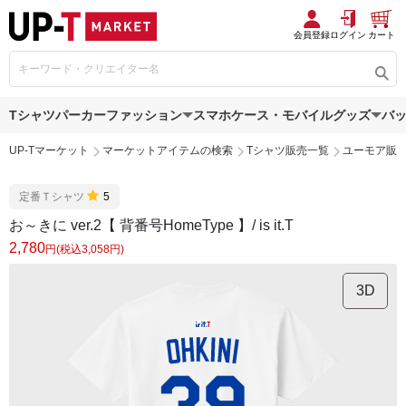
会員登録
ログイン
カート
Tシャツ
パーカー
ファッション
スマホケース・モバイルグッズ
バ
UP-Tマーケット
マーケットアイテムの検索
Tシャツ販売一覧
ユーモア販
定番Ｔシャツ
5
お～きに ver.2【 背番号HomeType 】/ is it.T
2,780
円(税込3,058円)
3D