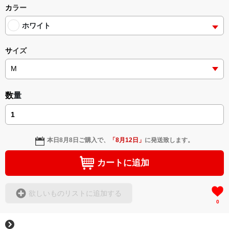
どうぞ、ごゆっくり ご覧ください
カラー
ホワイト
サイズ
数量
本日
8月8日
ご購入で、
「
8月12日
」
に発送致します。
カートに追加
欲しいものリストに追加する
0