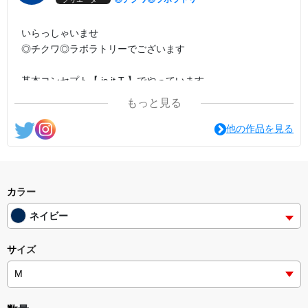
いらっしゃいませ
◎チクワ◎ラボラトリーでございます
基本コンセプト【 is it.T 】でやっています
① それは、 T
もっと見る
②「いじって〜」
他の作品を見る
見た人が、思わず『イジりたい』と思ってしまうような
そんなデザインを基本に創って行きたいと思います
どうぞ、ごゆっくり ご覧ください
カラー
ネイビー
サイズ