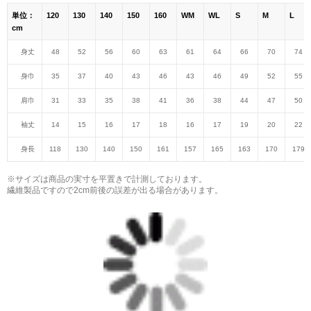
単位：
120
130
140
150
160
WM
WL
S
M
L
cm
身丈
48
52
56
60
63
61
64
66
70
74
身巾
35
37
40
43
46
43
46
49
52
55
肩巾
31
33
35
38
41
36
38
44
47
50
袖丈
14
15
16
17
18
16
17
19
20
22
身長
118
130
140
150
161
157
165
163
170
179
※サイズは商品の実寸を平置きで計測しております。
繊維製品ですので2cm前後の誤差が出る場合があります。