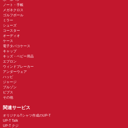
ノート・手帳
メガネクロス
ゴルフボール
ミラー
シューズ
コースター
オーディオ
ケース
電子タバコケース
キャップ
キッズ・ベビー用品
エプロン
ウィンドブレーカー
アンダーウェア
ハッピ
ジャージ
ブルゾン
ビブス
その他
関連サービス
オリジナルTシャツ作成のUP-T
UP-T Talk
UP-T クジ