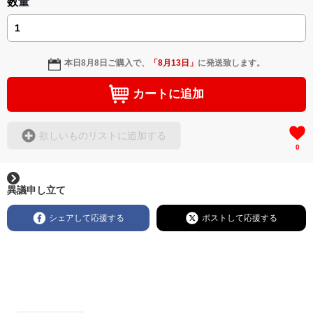
数量
本日
8月8日
ご購入で、
「
8月13日
」
に発送致します。
カートに追加
欲しいものリストに追加する
0
異議申し立て
シェアして応援する
ポストして応援する