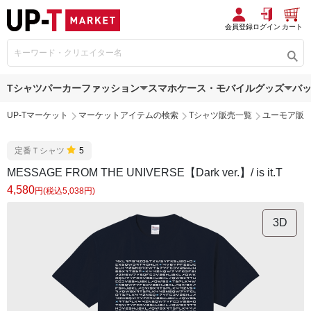
会員登録
ログイン
カート
Tシャツ
パーカー
ファッション
スマホケース・モバイルグッズ
バ
UP-Tマーケット
マーケットアイテムの検索
Tシャツ販売一覧
ユーモア販
定番Ｔシャツ
5
MESSAGE FROM THE UNIVERSE【Dark ver.】/ is it.T
4,580
円(税込5,038円)
3D