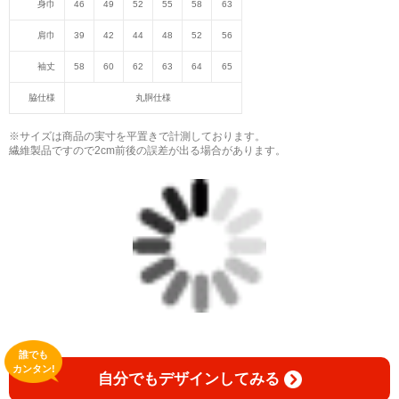
身巾
46
49
52
55
58
63
肩巾
39
42
44
48
52
56
袖丈
58
60
62
63
64
65
脇仕様
丸胴仕様
※サイズは商品の実寸を平置きで計測しております。
繊維製品ですので2cm前後の誤差が出る場合があります。
誰でも
カンタン!
自分でもデザインしてみる