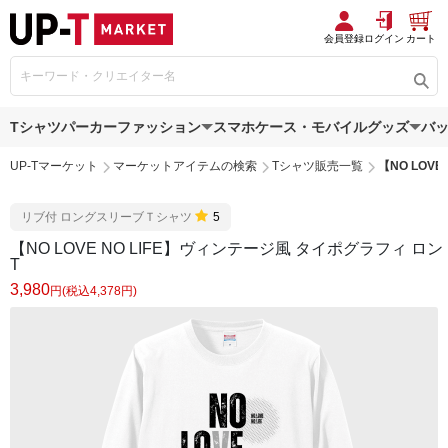
会員登録
ログイン
カート
Tシャツ
パーカー
ファッション
スマホケース・モバイルグッズ
バ
UP-Tマーケット
マーケットアイテムの検索
Tシャツ販売一覧
【NO LOV
リブ付 ロングスリーブＴシャツ
5
【NO LOVE NO LIFE】ヴィンテージ風 タイポグラフィ ロン
T
3,980
円(税込4,378円)