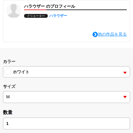
ハラウザー のプロフィール
■ 季節を問わず活躍する万能ロンT
1枚での着用はもちろん、半袖Tシャツとのレイヤード（重ね着）
や、アウターのインナーとしても映える絶妙な厚みの5.6oz生地を採
ハラウザー
クリエーター
用。季節の変わり目から真冬まで、ロングシーズン着回せるタフな1
枚です。
他の作品を見る
■ 都会的なストリートシルエット
程よいゆとりのあるサイズ感と、手首で溜まる袖リブのボリューム
が、今っぽい抜け感を演出。家でのリラックスタイムから、アクテ
ィブな外出まで、シーンを選ばず「自分らしさ」を表現できます。
■ 質感へのこだわり
カラー
掠れ（かすれ）を活かしたヴィンテージライクなプリントが、無機
質になりがちなロンTに奥行きを与えます。洗うほどに馴染むコッ
ホワイト
トンの風合いをお楽しみください。
■ こだわりの袖口リブ仕様。
サイズ
手首にフィットするリブ付きのため、腕まくりをしてもしっかり固
定され、日常の動作を邪魔しません。ヨレにくく、長く愛用いただ
ける仕様です。
カスタマイズで、自分らしさを。
【ボディカラー：2色】
数量
・ホワイト / ブラック
【ロゴカラー：4色】
1.ピンク / Pink
2.スカイブルー / Sky Blue