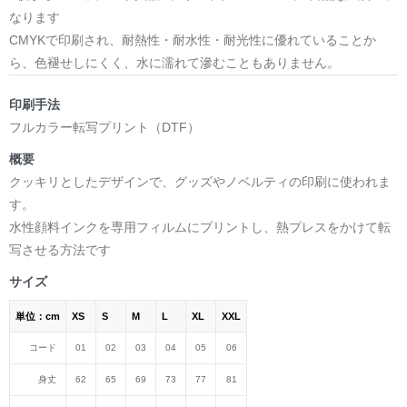
なります
CMYKで印刷され、耐熱性・耐水性・耐光性に優れていることか
ら、色褪せしにくく、水に濡れて滲むこともありません。
印刷手法
フルカラー転写プリント（DTF）
概要
クッキリとしたデザインで、グッズやノベルティの印刷に使われま
す。
水性顔料インクを専用フィルムにプリントし、熱プレスをかけて転
写させる方法です
サイズ
単位：cm
XS
S
M
L
XL
XXL
コード
01
02
03
04
05
06
身丈
62
65
69
73
77
81