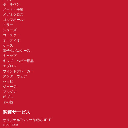
ボールペン
ノート・手帳
メガネクロス
ゴルフボール
ミラー
シューズ
コースター
オーディオ
ケース
電子タバコケース
キャップ
キッズ・ベビー用品
エプロン
ウィンドブレーカー
アンダーウェア
ハッピ
ジャージ
ブルゾン
ビブス
その他
関連サービス
オリジナルTシャツ作成のUP-T
UP-T Talk