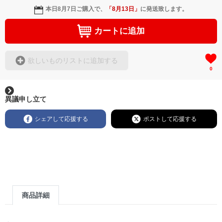
3. グラデーション / Graduation (Purple-Orange)
本日
8月7日
ご購入で、
「
8月13日
」
に発送致します。
4.チャコールグレー / Charcoal Grey
あなたのスタイルに合わせて、ボディの色とロゴのカラーを自由に
カートに追加
組み合わせていただけます。
詳細は下の「商品オプション」からお選びください。
・5.6oz コットンロングスリーブ
欲しいものリストに追加する
・袖口リブ仕様
0
・ユニセックス
・受注生産アイテム
・送料無料
異議申し立て
【発送について】
本商品は受注生産となります。
シェアして応援する
ポストして応援する
ご注文から4〜7日程度で発送いたします。
商品詳細