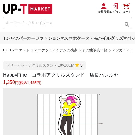
会員登録
ログイン
カート
Tシャツ
パーカー
ファッション
スマホケース・モバイルグッズ
バ
UP-Tマーケット
マーケットアイテムの検索
その他販売一覧
マンガ・アニ
フリーカットアクリルスタンド 10×10CM
5
HappyFine コラボアクリルスタンド 店長ハレルヤ
1,350
円(税込1,485円)