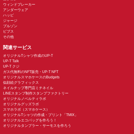
ウィンドブレーカー
アンダーウェア
ハッピ
ジャージ
ブルゾン
ビブス
その他
関連サービス
オリジナルTシャツ作成のUP-T
UP-T Talk
UP-T クジ
ガス代無料のNFT販売・UP-T NFT
オリジナルスマホケースのBudgets
似顔絵グラフィックス
ネイルチップ専門店ミチネイル
LINEスタンプ制作スタンプファクトリー
オリジナルノベルティラボ
オリジナルグッズラボ
スマホラボ（スマホケース）
オリジナルTシャツの作成・プリント「TMIX」
オリジナルエコバッグを作ろう！
オリジナルタンブラー・サーモスを作ろう