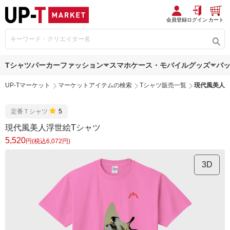
会員登録
ログイン
カート
Tシャツ
パーカー
ファッション
スマホケース・モバイルグッズ
バ
UP-Tマーケット
マーケットアイテムの検索
Tシャツ販売一覧
現代風美人浮
定番Ｔシャツ
5
現代風美人浮世絵Tシャツ
5,520
円(税込6,072円)
3D