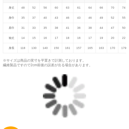
身丈
48
52
56
60
63
61
64
66
70
74
身巾
35
37
40
43
46
43
46
49
52
55
肩巾
31
33
35
38
41
36
38
44
47
50
袖丈
14
15
16
17
18
16
17
19
20
22
身長
118
130
140
150
161
157
165
163
170
179
※サイズは商品の実寸を平置きで計測しております。
繊維製品ですので2cm前後の誤差が出る場合があります。