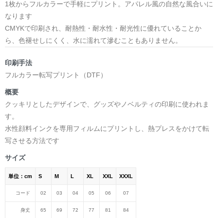
1枚からフルカラーで手軽にプリント。アパレル風の自然な風合いに
なります
CMYKで印刷され、耐熱性・耐水性・耐光性に優れていることか
ら、色褪せしにくく、水に濡れて滲むこともありません。
印刷手法
フルカラー転写プリント（DTF）
概要
クッキリとしたデザインで、グッズやノベルティの印刷に使われま
す。
水性顔料インクを専用フィルムにプリントし、熱プレスをかけて転
写させる方法です
サイズ
単位：cm
S
M
L
XL
XXL
XXXL
コード
02
03
04
05
06
07
身丈
65
69
72
77
81
84