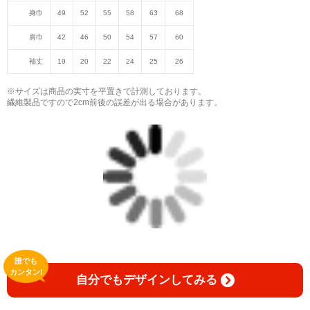
身巾
49
52
55
58
63
68
肩巾
42
46
50
54
57
60
袖丈
19
20
22
24
25
26
※サイズは商品の実寸を平置きで計測しております。
繊維製品ですので2cm前後の誤差が出る場合があります。
誰でも
カンタン!
自分でもデザインしてみる