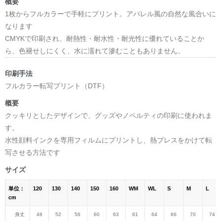
概要
1枚からフルカラーで手軽にプリント。アパレル風の自然な風合いに
なります
CMYKで印刷され、耐熱性・耐水性・耐光性に優れていることか
ら、色褪せしにくく、水に濡れて滲むこともありません。
印刷手法
フルカラー転写プリント（DTF）
概要
クッキリとしたデザインで、グッズやノベルティの印刷に使われま
す。
水性顔料インクを専用フィルムにプリントし、熱プレスをかけて転
写させる方法です
サイズ
単位：
120
130
140
150
160
WM
WL
S
M
L
cm
身丈
48
52
56
60
63
61
64
66
70
74