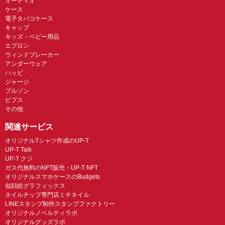
オーディオ
ケース
電子タバコケース
キャップ
キッズ・ベビー用品
エプロン
ウィンドブレーカー
アンダーウェア
ハッピ
ジャージ
ブルゾン
ビブス
その他
関連サービス
オリジナルTシャツ作成のUP-T
UP-T Talk
UP-T クジ
ガス代無料のNFT販売・UP-T NFT
オリジナルスマホケースのBudgets
似顔絵グラフィックス
ネイルチップ専門店ミチネイル
LINEスタンプ制作スタンプファクトリー
オリジナルノベルティラボ
オリジナルグッズラボ