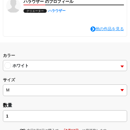
ハラウザー のプロフィール
あなたのライフスタイルを定義する「究極の選択」を胸に。
シンプルながら圧倒的な存在感を放つ、ボックスロゴTシャツが登
場しました。
ハラウザー
クリエーター
荒々しいブラシペイント調のレッド背景に、無骨なステンシルフォ
ント。
「好き」のレベルを超え、もはや**「生存条件」**とも言える6つの
他の作品を見る
キーワードをラインナップしました。
【こだわりポイント】
•インパクト抜群のデザイン
遠目からでも一目で「こだわり」が伝わる、掠れプリント仕様。
カラー
• ギフトにも最適
ホワイト
猫好きの友人へ、ダーツ仲間へ、あるいは自分への決意表明に。
アイテム仕様
サイズ
• 5.6oz コットン100%
• ユニセックス（男女兼用）
• 程よい厚みで日常使いに最適
• 受注生産アイテム
• 送料無料
数量
【発送について】
本商品は受注生産となります。
ご注文から4〜7日程度で発送いたします。