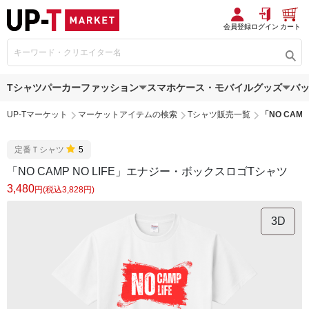
会員登録
ログイン
カート
Tシャツ
パーカー
ファッション
スマホケース・モバイルグッズ
バ
UP-Tマーケット
マーケットアイテムの検索
Tシャツ販売一覧
「NO CAM
定番Ｔシャツ
5
「NO CAMP NO LIFE」エナジー・ボックスロゴTシャツ
3,480
円(税込3,828円)
3D