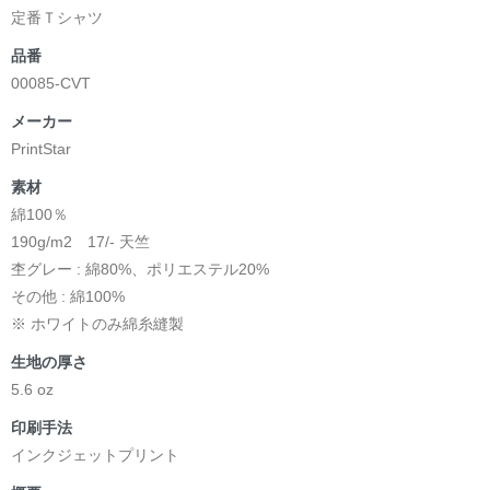
定番Ｔシャツ
品番
00085-CVT
メーカー
PrintStar
素材
綿100％
190g/m2 17/- 天竺
杢グレー : 綿80%、ポリエステル20%
その他 : 綿100%
※ ホワイトのみ綿糸縫製
生地の厚さ
5.6 oz
印刷手法
インクジェットプリント