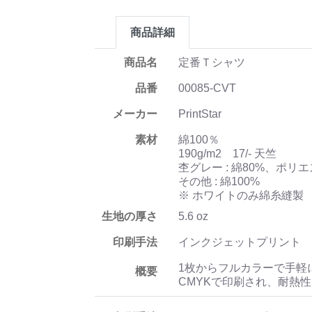
商品詳細
商品名
定番Ｔシャツ
品番
00085-CVT
メーカー
PrintStar
素材
綿100％
190g/m2 17/- 天竺
杢グレー : 綿80%、ポリエ
その他 : 綿100%
※ ホワイトのみ綿糸縫製
生地の厚さ
5.6 oz
印刷手法
インクジェットプリント
1枚からフルカラーで手軽
概要
CMYKで印刷され、耐熱