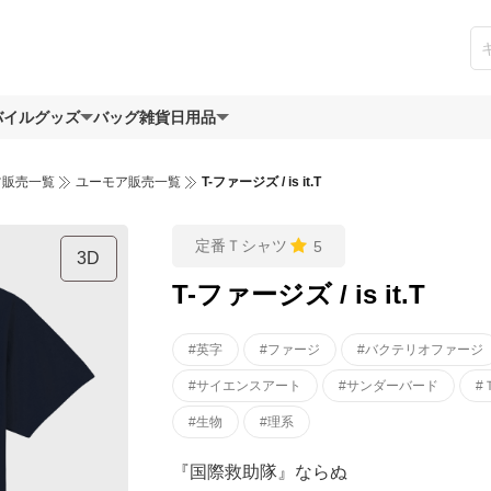
バイルグッズ
バッグ
雑貨日用品
ツ販売一覧
ユーモア販売一覧
T-ファージズ / is it.T
定番Ｔシャツ
5
3D
T-ファージズ / is it.T
#英字
#ファージ
#バクテリオファージ
#サイエンスアート
#サンダーバード
#
#生物
#理系
『国際救助隊』ならぬ