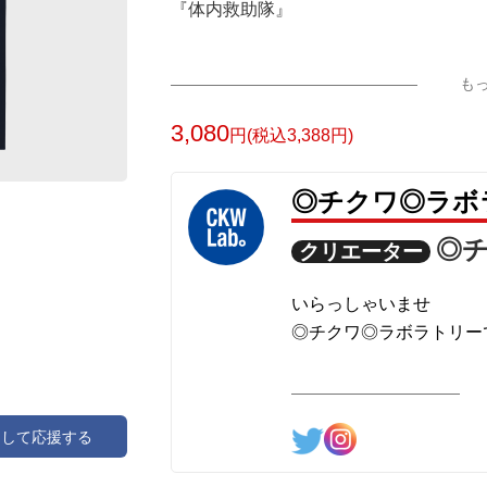
『体内救助隊』
さあ、全機揃った
も
7_6_5_4_3_2_1ッ
T-PHAGES ARE GO !!
3,080
円(税込3,388円)
◎チクワ◎ラボ
◎
クリエーター
いらっしゃいませ
◎チクワ◎ラボラトリー
基本コンセプト【 is it
① それは、 T
アして応援する
②「いじって〜」