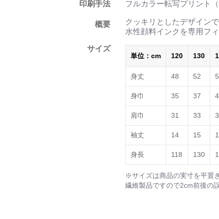
印刷手法
フルカラー転写プリント（
クッキリとしたデザインで
概要
水性顔料インクを専用フィ
サイズ
単位：cm
120
130
1
身丈
48
52
5
身巾
35
37
4
肩巾
31
33
3
袖丈
14
15
1
身長
118
130
1
※サイズは商品の実寸を平置
繊維製品ですので2cm前後の