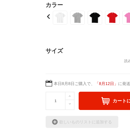
見た人が、思わず『イジ
カラー
そんなデザインを基本に
どうぞ、ごゆっくり ご
サイズ
本日
8月8日
ご購入で、
「
8月12日
」
に発
カート
欲しいものリストに追加する