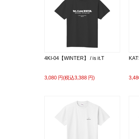
4KI-04【WINTER】 / is it.T
KATS
3,080 円(税込3,388 円)
3,4