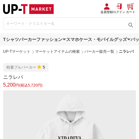
会員登録
ログイン
カート
Tシャツ
パーカー
ファッション
スマホケース・モバイルグッズ
バ
UP-Tマーケット
マーケットアイテムの検索
パーカー販売一覧
ニラレバ
軽量プルパーカー
5
ニラレバ
5,200
円(税込5,720円)