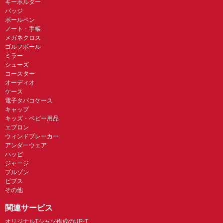
キーホルダー
バッジ
ボールペン
ノート・手帳
メガネクロス
ゴルフボール
ミラー
シューズ
コースター
オーディオ
ケース
電子タバコケース
キャップ
キッズ・ベビー用品
エプロン
ウィンドブレーカー
アンダーウェア
ハッピ
ジャージ
ブルゾン
ビブス
その他
関連サービス
オリジナルTシャツ作成のUP-T