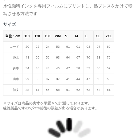
水性顔料インクを専用フィルムにプリントし、熱プレスをかけて転
写させる方法です
サイズ
単位：cm
110
130
150
WM
S
M
L
XL
2XL
コード
20
22
24
53
01
01
03
07
62
身丈
43
50
56
63
64
67
70
73
76
身巾
34
38
43
45
47
50
53
56
59
肩巾
29
33
37
37
41
44
47
50
53
袖丈
38
47
55
58
61
62
63
63
64
※サイズは商品の実寸を平置きで計測しております。
繊維製品ですので2cm前後の誤差が出る場合があります。