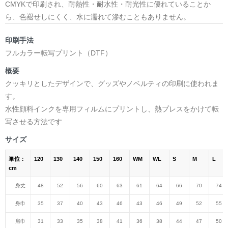
CMYKで印刷され、耐熱性・耐水性・耐光性に優れていることか
ら、色褪せしにくく、水に濡れて滲むこともありません。
印刷手法
フルカラー転写プリント（DTF）
概要
クッキリとしたデザインで、グッズやノベルティの印刷に使われま
す。
水性顔料インクを専用フィルムにプリントし、熱プレスをかけて転
写させる方法です
サイズ
単位：
120
130
140
150
160
WM
WL
S
M
L
cm
身丈
48
52
56
60
63
61
64
66
70
74
身巾
35
37
40
43
46
43
46
49
52
55
肩巾
31
33
35
38
41
36
38
44
47
50