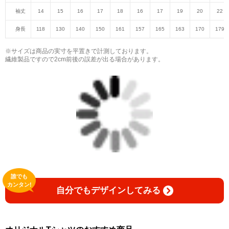
袖丈
14
15
16
17
18
16
17
19
20
22
身長
118
130
140
150
161
157
165
163
170
179
※サイズは商品の実寸を平置きで計測しております。
繊維製品ですので2cm前後の誤差が出る場合があります。
誰でも
カンタン!
自分でもデザインしてみる