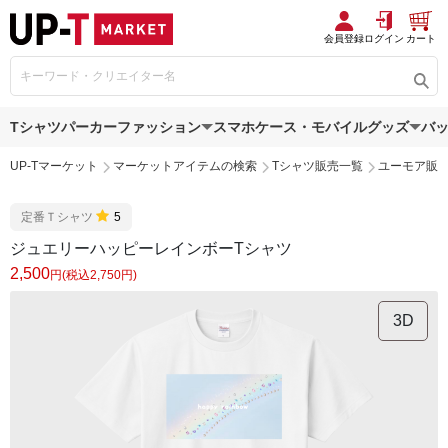
会員登録
ログイン
カート
Tシャツ
パーカー
ファッション
スマホケース・モバイルグッズ
バ
UP-Tマーケット
マーケットアイテムの検索
Tシャツ販売一覧
ユーモア販
定番Ｔシャツ
5
ジュエリーハッピーレインボーTシャツ
2,500
円(税込2,750円)
3D