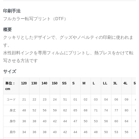
印刷手法
フルカラー転写プリント（DTF）
概要
クッキリとしたデザインで、グッズやノベルティの印刷に使われま
す。
水性顔料インクを専用フィルムにプリントし、熱プレスをかけて転
写させる方法です
サイズ
単位：
120
130
140
150
SS
S
M
L
LL
3L
4L
5L
cm
コード
21
22
23
24
51
01
02
03
04
06
09
47
身丈
48
52
56
59
62
65
68
71
74
77
80
82
身巾
36
38
40
42
44
47
50
53
56
60
64
68
肩巾
34
36
38
40
42
44
46
48
50
53
56
59