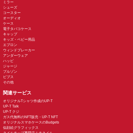
ミラー
シューズ
コースター
オーディオ
ケース
電子タバコケース
キャップ
キッズ・ベビー用品
エプロン
ウィンドブレーカー
アンダーウェア
ハッピ
ジャージ
ブルゾン
ビブス
その他
関連サービス
オリジナルTシャツ作成のUP-T
UP-T Talk
UP-T クジ
ガス代無料のNFT販売・UP-T NFT
オリジナルスマホケースのBudgets
似顔絵グラフィックス
ネイルチップ専門店ミチネイル