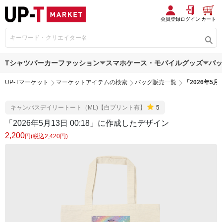
会員登録
ログイン
カート
Tシャツ
パーカー
ファッション
スマホケース・モバイルグッズ
バ
UP-Tマーケット
マーケットアイテムの検索
バッグ販売一覧
「2026年5月
キャンバスデイリートート（ML)【白プリント有】
5
「2026年5月13日 00:18」に作成したデザイン
2,200
円(税込2,420円)