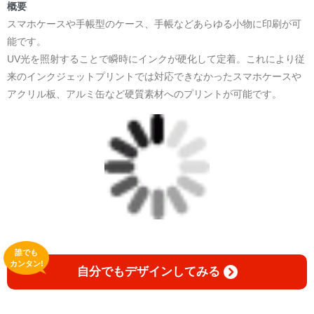
＜著者:作詞/挿画作成＞ 凛々風 猛 -リリカゼタケル
概要
☆本作品内で表現されている作詞20曲も掲載.
スマホケースや手帳型のケース、手帳などあらゆる小物に印刷が可
日本語版: https://amzn.asia/d/1pxD3g4
能です。
UV光を照射することで瞬時にインクが硬化して定着。これにより従
小説 [弛まぬ言霊] 挿画&グッズカタログ
来のインクジェットプリントでは対応できなかったスマホケースや
<デザイン画集:Comics Style Version.>
アクリル板、アルミ缶など硬質素材へのプリントが可能です。
＜著者:挿画作成＞ 凛々風 猛 -リリカゼタケル
日本語版: https://amzn.asia/d/fxD6D5U
小説 [弛まぬ言霊] <挿画:スケッチ&塗り絵ver.>
-挿画デザイン画集&グッズカタログ-
＜著者/小説:作詞:挿画作成＞
凛々風 猛-リリカゼタケル
https://amzn.asia/d/0dgbLm4e
誰でも
<デザイン画集&グッズカタログ>
カンタン!
自分でもデザインしてみる
＿＿＿＿＿＿＿＿＿＿＿＿＿＿＿＿＿＿＿＿＿＿
小説 [刺すように燃えるような眼差しは] -Version1.
挿画&グッズカタログ <デザイン画集:BEST版>