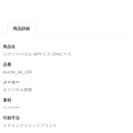
＿＿＿＿＿＿＿＿＿＿＿＿＿＿＿＿＿＿＿＿＿＿
▶︎求めない惑星 [小説/絵本版]
第2作品の章: “刺すように燃えるような眼差しは”部分
[主人公である小説家の遺作]を絵本化。
商品詳細
＜小説/絵本版＞ 凛々風猛 -ririkazetakeru
日本語版: https://amzn.asia/d/d7stkOV
英語版: https://amzn.asia/d/8u7Cebe
商品名
＿＿＿＿＿＿＿＿＿＿＿＿＿＿＿＿＿＿＿＿＿＿
ジグソーパズル A4サイズ 104ピース
▶︎刺すように燃えるような眼差しは [+挿画51作品版]
品番
＜著者: 絵本/挿画作成＞ 凛々風 猛 -リリカゼタケル
puzzle_a4_104
日本語版: https://amzn.asia/d/8oNk92Q
英語版: https://amzn.asia/d/gDGn5nK
メーカー
オリジナル雑貨
素材
<デザイン画集&グッズカタログ>
ペーパー
＿＿＿＿＿＿＿＿＿＿＿＿＿＿＿＿＿＿＿＿＿＿
印刷手法
小説 [弛まぬ言霊]
ＵＶインクジェットプリント
挿画&グッズカタログ <デザイン画集:BEST版>