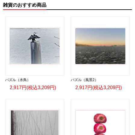
＜著者:挿画作成＞ 凛々風 猛 -リリカゼタケル
雑貨のおすすめ商品
日本語版: https://amzn.asia/d/fMWTZVg
小説 [刺すように燃えるような眼差しは] -Version2.
挿画&グッズカタログ <デザイン画集:BEST版>
＜著者:絵本/挿画作成＞ 凛々風 猛 -リリカゼタケル
日本語版: https://amzn.asia/d/hMo8oB0
▶︎小説 [刺すように燃えるような眼差しは]
-Comics Style Version.
挿画&グッズカタログ <デザイン画集:BEST版>
パズル（水鳥）
＜著者/絵本:挿画作成＞ 凛々風 猛 -リリカゼタケル
パズル（風景2）
日本語版: https://amzn.asia/d/gPVyU1t
2,917円(税込3,209円)
2,917円(税込3,209円)
＿＿＿＿＿＿＿＿＿＿＿＿＿＿＿＿＿＿＿＿＿＿
▶︎SUZURI https://suzuri.jp/ririkazetakeru
▶︎UP-T up-t.jp/creator/66b9c067ae64e