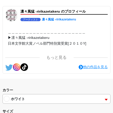
▶︎求めない惑星 [小説/絵本版]
第2作品の章: “刺すように燃えるような眼差しは”
凛々風猛 -ririkazetakeru のプロフィール
部分[主人公である小説家の遺作]を絵本化。
＜小説/絵本版＞ 凛々風猛-ririkazetakeru
日本語版: https://amzn.asia/d/d7stkOV
凛々風猛 -ririkazetakeru
アーティスト
英語版: https://amzn.asia/d/8u7Cebe
＿＿＿＿＿＿＿＿＿＿＿＿＿＿＿＿＿＿＿＿＿＿
▶︎刺すように燃えるような眼差しは [+挿画51作品版]
＿＿＿＿＿＿＿＿＿＿＿＿＿＿＿＿＿＿＿＿＿＿
＜著者:小説/絵本/挿画作成＞凛々風 猛-リリカゼタケル
▶︎凛々風猛 -ririkazetakeru
日本語版: https://amzn.asia/d/8oNk92Q
日本文学館大賞ノベル部門特別賞受賞[２０１０Y]
英語版: https://amzn.asia/d/gDGn5nK
＿＿＿＿＿＿＿＿＿＿＿＿＿＿＿＿＿＿＿＿＿＿
<merchandise shop>
もっと見る
＿＿＿＿＿＿＿＿＿＿＿＿＿＿＿＿＿＿＿＿＿＿
▶︎SUZURI https://suzuri.jp/ririkazetakeru
<作品情報:配信中.> -Thank you for your time.
他の作品を見る
▶︎UP-T up-t.jp/creator/66b9c067ae64e
▶︎GICLEEPOD
＿＿＿＿＿＿＿＿＿＿＿＿＿＿＿＿＿＿＿＿＿＿
https://gicleepod.com/store/artist-ririkazetakeru
▶︎弛まぬ言霊
[通常版:ロードムービー系ミュージカル小説のみ.]
<デザイン画集&グッズカタログ>
＜著者 : 作詞＞ 凛々風 猛 -リリカゼタケル
カラー
＿＿＿＿＿＿＿＿＿＿＿＿＿＿＿＿＿＿＿＿＿＿
日本語版: https://amzn.asia/d/ipdf8cX
小説 [刺すように燃えるような眼差しは] -Version1.
ホワイト
挿画&グッズカタログ <デザイン画集:BEST版>
英語版: https://amzn.asia/d/1nwVIb6
＜著者:絵本/挿画作成＞ 凛々風 猛-リリカゼタケル
＿＿＿＿＿＿＿＿＿＿＿＿＿＿＿＿＿＿＿＿＿＿
https://amzn.asia/d/fMWTZVg
サイズ
▶︎弛まぬ言霊[+挿画50作品版]