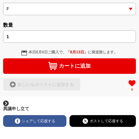
小説 [刺すように燃えるような眼差しは] -Version2.
＜小説+作詞20曲+挿画50作品>
挿画&グッズカタログ <デザイン画集:BEST版>
＜著者:絵本/挿画作成＞ 凛々風 猛-リリカゼタケル
＜著者: 作詞/挿画作成＞ 凛々風 猛 -リリカゼタケル
https://amzn.asia/d/hMo8oB0
日本語版: https://amzn.asia/d/3czgKs8
数量
英語版: https://amzn.asia/d/bpIME7s
小説 [刺すように燃えるような眼差しは]
-Comics Style Version.
挿画&グッズカタログ <デザイン画集:BEST版>
▶︎弛まぬ言霊 <+挿画/スケッチ&塗り絵ver.版>
＜著者/絵本:挿画作成＞ 凛々風 猛 -リリカゼタケル
https://amzn.asia/d/gPVyU1t
-ロードムービー系ミュージカル小説 +作詞20曲
本日
8月8日
ご購入で、
「
8月13日
」
に発送致します。
+挿画スケッチスタイル&塗り絵バージョン-
＜著者/小説:作詞:挿画作成＞
カートに追加
凛々風 猛-リリカゼタケル
https://amzn.asia/d/0cLT3VyF
欲しいものリストに追加する
0
<作品情報:配信中.> -Thank you for your time.
＿＿＿＿＿＿＿＿＿＿＿＿＿＿＿＿＿＿＿＿＿＿
▶︎刺すように燃えるような眼差しは
異議申し立て
[第2作品: 通常版.小説のみ.]
＜著者＞ 凛々風 猛 -リリカゼタケル
シェアして応援する
ポストして応援する
日本語版: https://amzn.asia/d/7GbUq3Z
英語版: https://amzn.asia/d/eLvAyy5