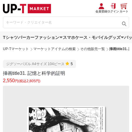
会員登録
ログイン
カート
Tシャツ
パーカー
ファッション
スマホケース・モバイルグッズ
バ
UP-Tマーケット
マーケットアイテムの検索
その他販売一覧
挿画title31
ジグソーパズル A4サイズ 104ピース
5
挿画title31. 記憶と科学的証明
2,550
円(税込2,805円)