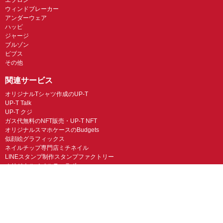
ウィンドブレーカー
アンダーウェア
ハッピ
ジャージ
ブルゾン
ビブス
その他
関連サービス
オリジナルTシャツ作成のUP-T
UP-T Talk
UP-T クジ
ガス代無料のNFT販売・UP-T NFT
オリジナルスマホケースのBudgets
似顔絵グラフィックス
ネイルチップ専門店ミチネイル
LINEスタンプ制作スタンプファクトリー
オリジナルノベルティラボ
オリジナルグッズラボ
スマホラボ（スマホケース）
オリジナルTシャツの作成・プリント「TMIX」
オリジナルエコバッグを作ろう！
オリジナルタンブラー・サーモスを作ろう