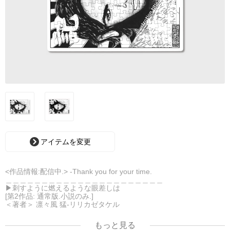
アイテムを変更
<作品情報:配信中.> -Thank you for your time.
＿＿＿＿＿＿＿＿＿＿＿＿＿＿＿＿＿＿＿＿＿＿
▶︎刺すように燃えるような眼差しは
[第2作品: 通常版.小説のみ.]
＜著者＞ 凛々風 猛-リリカゼタケル
日本語版: https://amzn.asia/d/7GbUq3Z
英語版: https://amzn.asia/d/eLvAyy5
もっと見る
＿＿＿＿＿＿＿＿＿＿＿＿＿＿＿＿＿＿＿＿＿＿