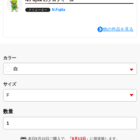
N.Fujita
クリエーター
他の作品を見る
カラー
白
サイズ
数量
本日
8月10日
ご購入で、
「
8月13日
」
に発送致します。