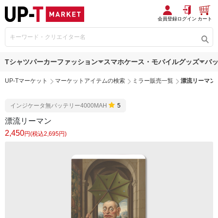
会員登録
ログイン
カート
Tシャツ
パーカー
ファッション
スマホケース・モバイルグッズ
バ
UP-Tマーケット
マーケットアイテムの検索
ミラー販売一覧
漂流リーマン
インジケータ無バッテリー4000MAH
5
漂流リーマン
2,450
円(税込2,695円)