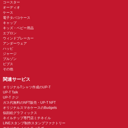
コースター
オーディオ
ケース
電子タバコケース
キャップ
キッズ・ベビー用品
エプロン
ウィンドブレーカー
アンダーウェア
ハッピ
ジャージ
ブルゾン
ビブス
その他
関連サービス
オリジナルTシャツ作成のUP-T
UP-T Talk
UP-T クジ
ガス代無料のNFT販売・UP-T NFT
オリジナルスマホケースのBudgets
似顔絵グラフィックス
ネイルチップ専門店ミチネイル
LINEスタンプ制作スタンプファクトリー