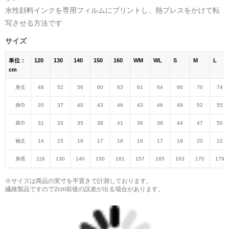
水性顔料インクを専用フィルムにプリントし、熱プレスをかけて転
写させる方法です
サイズ
単位：
120
130
140
150
160
WM
WL
S
M
L
cm
身丈
48
52
56
60
63
61
64
66
70
74
身巾
35
37
40
43
46
43
46
49
52
55
肩巾
31
33
35
38
41
36
38
44
47
50
袖丈
14
15
16
17
18
16
17
19
20
22
身長
118
130
140
150
161
157
165
163
170
179
※サイズは商品の実寸を平置きで計測しております。
繊維製品ですので2cm前後の誤差が出る場合があります。