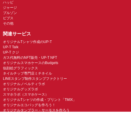
ハッピ
ジャージ
ブルゾン
ビブス
その他
関連サービス
オリジナルTシャツ作成のUP-T
UP-T Talk
UP-T クジ
ガス代無料のNFT販売・UP-T NFT
オリジナルスマホケースのBudgets
似顔絵グラフィックス
ネイルチップ専門店ミチネイル
LINEスタンプ制作スタンプファクトリー
オリジナルノベルティラボ
オリジナルグッズラボ
スマホラボ（スマホケース）
オリジナルTシャツの作成・プリント「TMIX」
オリジナルエコバッグを作ろう！
オリジナルタンブラー・サーモスを作ろう