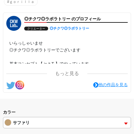
#ｇｏｒｉｌｌａ
◎チクワ◎ラボラトリー のプロフィール
◎チクワ◎ラボラトリー
クリエーター
いらっしゃいませ
◎チクワ◎ラボラトリーでございます
基本コンセプト【 is it.T 】でやっています
① それは、 T
もっと見る
②「いじって〜」
他の作品を見る
見た人が、思わず『イジりたい』と思ってしまうような
そんなデザインを基本に創って行きたいと思います
どうぞ、ごゆっくり ご覧ください
カラー
サファリ