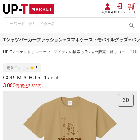
会員登録
ログイン
カート
Tシャツ
パーカー
ファッション
スマホケース・モバイルグッズ
バ
UP-Tマーケット
マーケットアイテムの検索
Tシャツ販売一覧
ユーモア販
定番Ｔシャツ
5
GORI-MUCHU 5.11 / is it.T
3,080
円(税込3,388円)
3D