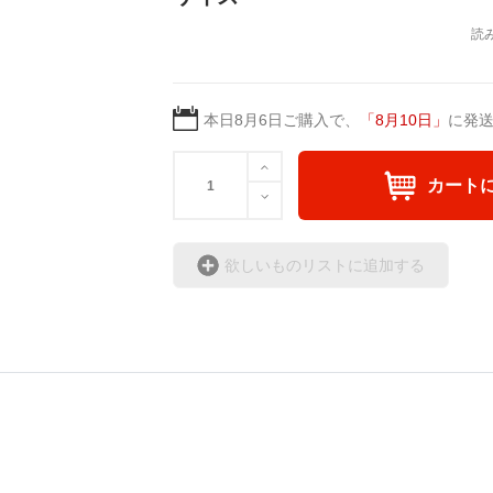
本日
8月6日
ご購入で、
「
8月10日
」
に発
カート
欲しいものリストに追加する